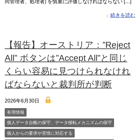
同管理者、処理者) を慎重に評価しなければならない […]
続きを読む
【報告】オーストリア：”Reject
All” ボタンは”Accept All”と同じ
くらい容易に見つけられなけれ
ばならないと裁判所が判断
lock
2026年6月30日
有用情報
個人データ台帳の保守、データ移転メカニズムの保守
個人からの要求や苦情に対応する