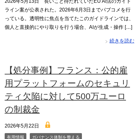
2026年5月13日 長いこと待たれていたEU AI法のガイド
ライン案が公表された。2026年6月3日までパブコメを行
っている。透明性に焦点を当てたこのガイドラインでは、
個人と直接的にやり取りを行う場合、AIが生成・操作 […]
続きを読む
【処分事例】フランス：公的雇
用プラットフォームのセキュリ
ティ欠陥に対して500万ユーロ
の制裁金
lock
2026年5月22日
有用情報
ガバナンス体制を整える