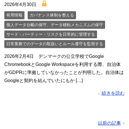
lock
2026年4月30日
有用情報
ガバナンス体制を整える
個人データ台帳の保守、データ移転メカニズムの保守
サード・パーティー・リスクを日常的に管理する
日常業務でのデータの取扱いとルール遵守を監視する
2026年2月4日 デンマークの公立学校でGoogle
ChromebookとGoogle Workspaceを利用する際、自治体
がGDPRに準拠していなかったことが判明した。自治体は
Googleと契約を結んでいたにもか […]
続きを読む
以前の記事