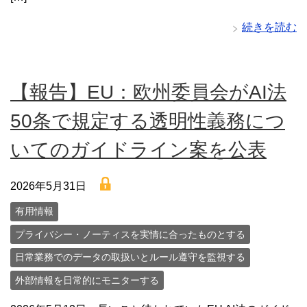
続きを読む
【報告】EU：欧州委員会がAI法
50条で規定する透明性義務につ
いてのガイドライン案を公表
lock
2026年5月31日
有用情報
プライバシー・ノーティスを実情に合ったものとする
日常業務でのデータの取扱いとルール遵守を監視する
外部情報を日常的にモニターする