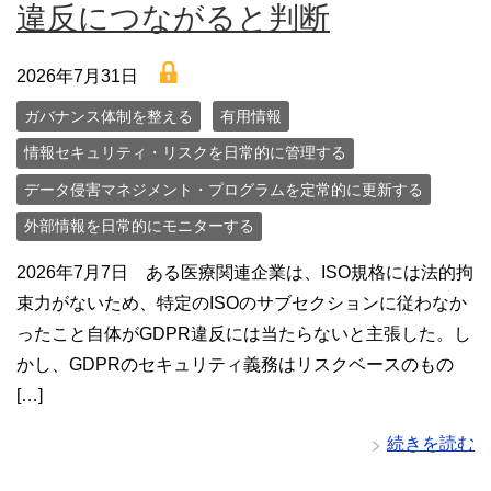
違反につながると判断
lock
2026年7月31日
ガバナンス体制を整える
有用情報
情報セキュリティ・リスクを日常的に管理する
データ侵害マネジメント・プログラムを定常的に更新する
外部情報を日常的にモニターする
2026年7月7日 ある医療関連企業は、ISO規格には法的拘
束力がないため、特定のISOのサブセクションに従わなか
ったこと自体がGDPR違反には当たらないと主張した。し
かし、GDPRのセキュリティ義務はリスクベースのもの
[…]
続きを読む