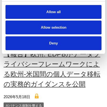
は、依頼されたサービスの提供に厳密に必要な場合を除
c
き、受信者からの明確かつ十分な情報に基づく具体的な同
t
Allow all
意を得た場合にのみ使用しなければならない。同意は、メ
i
ールアドレ […]
o
n
Allow selection
続きを読む
Deny
【報告】欧州: EDPBがデータプ
ライバシーフレームワークによ
る欧州‐米国間の個人データ移転
の実務的ガイダンスを公開
lock
2026年5月18日
ガバナンス体制を整える