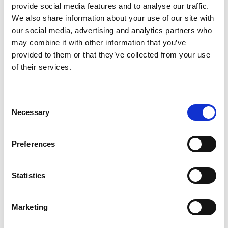
provide social media features and to analyse our traffic.
lock
We also share information about your use of our site with
2026年5月21日
our social media, advertising and analytics partners who
有用情報
ガバナンス体制を整える
may combine it with other information that you’ve
provided to them or that they’ve collected from your use
個人データ台帳の保守、データ移転メカニズムの保守
of their services.
内部のデータ・プライバシー・ポリシーを保守
日常業務にデータ・プライバシーの考え方を統合する
C
従業員トレーニングとプライバシーについての認知活動を実施
Necessary
o
サード・パーティー・リスクを日常的に管理する
n
s
プライバシー・ノーティスを実情に合ったものとする
Preferences
e
個人からの要求や苦情に対応する
n
t
Statistics
日常業務でのデータの取扱いとルール遵守を監視する
S
外部情報を日常的にモニターする
e
Marketing
l
2026年4月21日 電子メール内のトラッキングピクセル
e