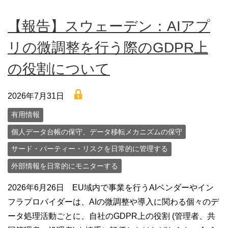
【報告】スウェーデン：AIアプ
リの微調整を行う際のGDPR上
の役割について
lock
2026年7月31日
有用情報
個人データ台帳の保守、データ移転メカニズムの保守
サード・パーティー・リスクを日常的に管理する
外部情報を日常的にモニターする
2026年6月26日 EU域内で事業を行うAIベンダーやイン
フラプロバイダーは、AIの微調整や導入に関わる個々のデ
ータ処理活動ごとに、自社のGDPR上の役割 (管理者、共