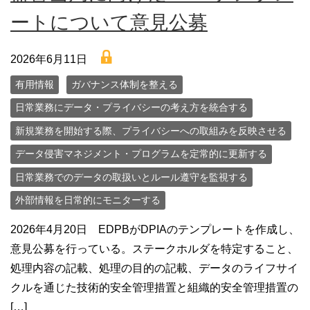
ートについて意見公募
lock
2026年6月11日
有用情報
ガバナンス体制を整える
日常業務にデータ・プライバシーの考え方を統合する
新規業務を開始する際、プライバシーへの取組みを反映させる
データ侵害マネジメント・プログラムを定常的に更新する
日常業務でのデータの取扱いとルール遵守を監視する
外部情報を日常的にモニターする
2026年4月20日 EDPBがDPIAのテンプレートを作成し、
意見公募を行っている。ステークホルダを特定すること、
処理内容の記載、処理の目的の記載、データのライフサイ
クルを通じた技術的安全管理措置と組織的安全管理措置の
[…]