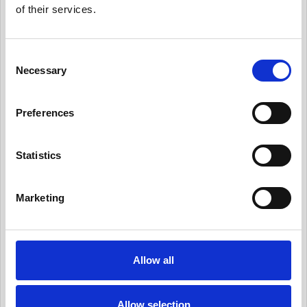
of their services.
有用情報_日常業務にデータ・プライバシーの考
え方を統合する
有用情報_従業員トレーニングとプライバシーに
C
ついての認知活動を実施
Necessary
o
n
有用情報_情報セキュリティ・リスクを日常的に
s
管理する
Preferences
e
有用情報_サード・パーティー・リスクを日常的
n
に管理する
t
Statistics
S
有用情報_プライバシー・ノーティスを実情に合
ったものとする
e
Marketing
l
有用情報_個人からの要求や苦情に対応する
e
c
有用情報_新規業務を開始する際、プライバシー
への取組みを反映させる
t
Allow all
i
有用情報_データ侵害マネジメント・プログラム
o
を定常的に更新する
n
Allow selection