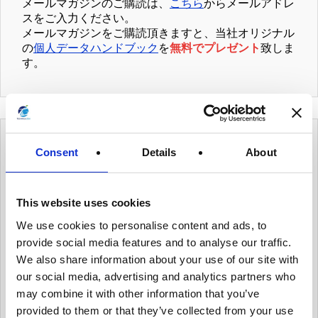
メールマガジンのご購読は、
こちら
からメールアドレ
スをご入力ください。
メールマガジンをご購読頂きますと、当社オリジナル
の
個人データハンドブック
を
無料でプレゼント
致しま
す。
カテゴリー
Consent
Details
About
有用情報
This website uses cookies
有用情報_ガバナンス体制を整える
We use cookies to personalise content and ads, to
provide social media features and to analyse our traffic.
有用情報_個人データ台帳の保守、データ移転メ
We also share information about your use of our site with
カニズムの保守
our social media, advertising and analytics partners who
有用情報_内部のデータ・プライバシー・ポリシ
may combine it with other information that you’ve
ーを保守
provided to them or that they’ve collected from your use