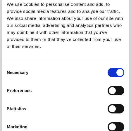
管理する
We use cookies to personalise content and ads, to
有用情報_サード・パーティー・リスクを日常的
provide social media features and to analyse our traffic.
に管理する
We also share information about your use of our site with
our social media, advertising and analytics partners who
有用情報_プライバシー・ノーティスを実情に合
may combine it with other information that you’ve
ったものとする
provided to them or that they’ve collected from your use
有用情報_個人からの要求や苦情に対応する
of their services.
有用情報_新規業務を開始する際、プライバシー
への取組みを反映させる
C
Necessary
有用情報_データ侵害マネジメント・プログラム
o
を定常的に更新する
n
s
有用情報_日常業務でのデータの取扱いとルール
Preferences
e
遵守を監視する
n
有用情報_外部情報を日常的にモニターする
t
Statistics
S
有用情報_ケース・スタディー
e
Marketing
News Pick up
l