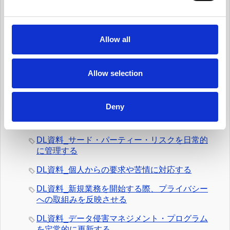
e
有料会員向けDL資料
c
DL資料_ガバナンス体制を整える
t
Allow all
i
DL資料_個人データ台帳の保守、データ移転メ
o
カニズムの保守
n
Allow selection
DL資料_日常業務にデータ・プライバシーの考
え方を統合する
Deny
DL資料_情報セキュリティ・リスクを日常的に
管理する
DL資料_サード・パーティー・リスクを日常的
に管理する
DL資料_個人からの要求や苦情に対応する
DL資料_新規業務を開始する際、プライバシー
への取組みを反映させる
DL資料_データ侵害マネジメント・プログラム
を定常的に更新する