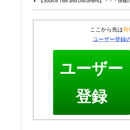
【Source Title and Document】・
ここから先は
有
ユーザー登録
ユーザー
登録