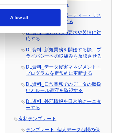
を日常的に管理する
DL資料_サード・パーティー・リス
Allow all
クを日常的に管理する
DL資料_個人からの要求や苦情に対
応する
DL資料_新規業務を開始する際、プ
ライバシーへの取組みを反映させる
DL資料_データ侵害マネジメント・
プログラムを定常的に更新する
DL資料_日常業務でのデータの取扱
いとルール遵守を監視する
DL資料_外部情報を日常的にモニタ
ーする
有料テンプレート
テンプレート_個人データ台帳の保