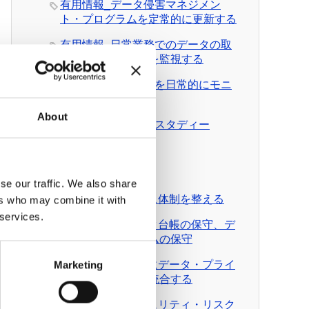
有用情報_データ侵害マネジメン
ト・プログラムを定常的に更新する
有用情報_日常業務でのデータの取
扱いとルール遵守を監視する
有用情報_外部情報を日常的にモニ
ターする
About
有用情報_ケース・スタディー
News Pick up
有料会員向けDL資料
se our traffic. We also share
DL資料_ガバナンス体制を整える
ers who may combine it with
 services.
DL資料_個人データ台帳の保守、デ
ータ移転メカニズムの保守
DL資料_日常業務にデータ・プライ
Marketing
バシーの考え方を統合する
DL資料_情報セキュリティ・リスク