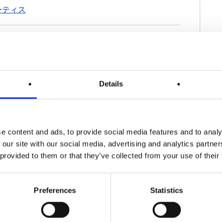
ーティス
に対する罰則を定めた政令第 24/2025/ND-
Details
ス
」
e content and ads, to provide social media features and to analy
 our site with our social media, advertising and analytics partn
 provided to them or that they’ve collected from your use of their
Preferences
Statistics