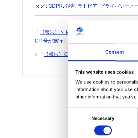
タグ :
GDPR
,
報告
,
ラトビア
,
プライバシーノ
「
【報告】ベトナム：消費者データ保護規則の違反
CP 号が施行
」
Consent
「
【報告】英国：仮名化についてのガイダン
This website uses cookies
We use cookies to personalis
information about your use of
other information that you’ve
C
Necessary
o
n
s