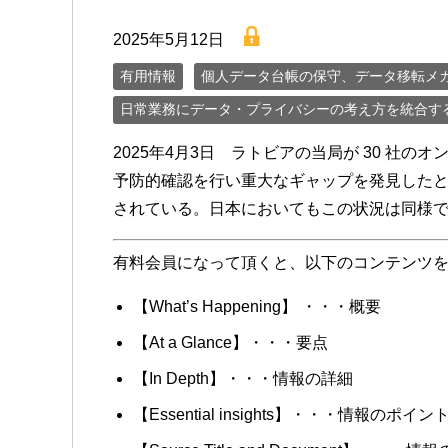
lock
2025年5月12日
有用情報
個人データ台帳の保守、データ移転メ
日常業務にデータ・プライバシーの考え方を統合す
2025年4月3日 ラトビアの当局が 30 社
予防的確認を行い重大なギャップを発見した
されている。日本においてもこの状況は同様
有料会員になって頂くと、以下のコンテンツ
【What’s Happening】 ・・・概要
【At a Glance】・・・要点
【In Depth】・・・情報の詳細
【Essential insights】・・・情報のポイン