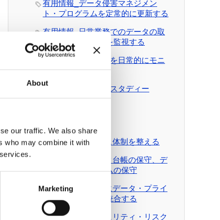
有用情報_データ侵害マネジメン
ト・プログラムを定常的に更新する
有用情報_日常業務でのデータの取
扱いとルール遵守を監視する
有用情報_外部情報を日常的にモニ
ターする
About
有用情報_ケース・スタディー
News Pick up
有料会員向けDL資料
se our traffic. We also share
DL資料_ガバナンス体制を整える
ers who may combine it with
 services.
DL資料_個人データ台帳の保守、デ
ータ移転メカニズムの保守
DL資料_日常業務にデータ・プライ
Marketing
バシーの考え方を統合する
DL資料_情報セキュリティ・リスク