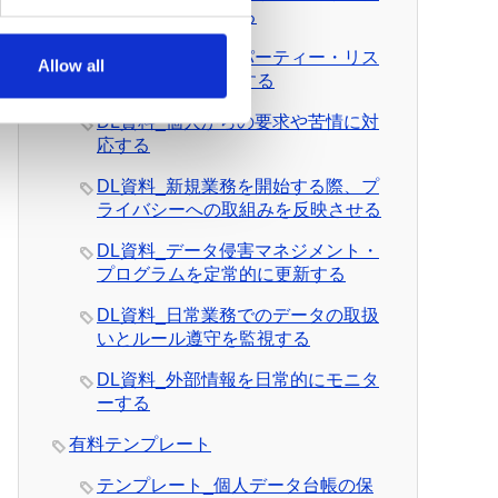
を日常的に管理する
DL資料_サード・パーティー・リス
Allow all
クを日常的に管理する
DL資料_個人からの要求や苦情に対
応する
DL資料_新規業務を開始する際、プ
ライバシーへの取組みを反映させる
DL資料_データ侵害マネジメント・
プログラムを定常的に更新する
DL資料_日常業務でのデータの取扱
いとルール遵守を監視する
DL資料_外部情報を日常的にモニタ
ーする
有料テンプレート
テンプレート_個人データ台帳の保