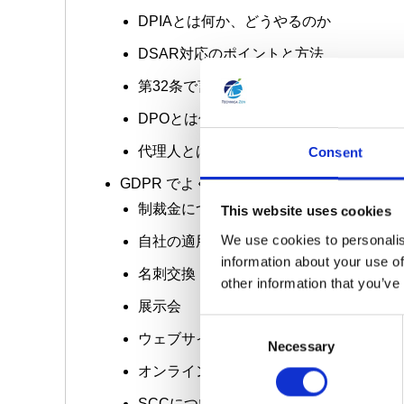
DPIAとは何か、どうやるのか
DSAR対応のポイントと方法
第32条で言及される安全保護策とは
DPOとは何か、組織は何をすべきか
代理人とは何か、どう任命し、コストは
Consent
GDPR でよくある質問
制裁金について
This website uses cookies
We use cookies to personalis
自社の適用の有無についての判断、他社
information about your use of
名刺交換
other information that you’ve
展示会
C
ウェブサイト対応
Necessary
o
n
オンライン・マーケティング
s
SCCについて