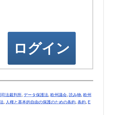
ログイン
州司法裁判所
,
データ保護法
,
欧州議会
,
読み物
,
欧州
法
,
人権と基本的自由の保護のための条約
,
条約
,
E