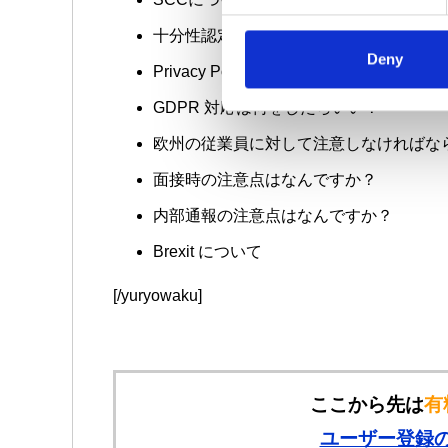
e
n
十分性認定について
t
Deny
Privacy Policy や Privacy Notice の
S
e
GDPR 対応は何をしたらいい？
l
欧州の従業員に対して注意しなければな
e
c
面接時の注意点はなんですか？
t
内部通報の注意点はなんですか？
i
o
Brexit について
n
[/yuryowaku]
ここから先は
有
ユーザー登録