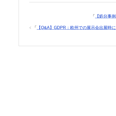
「
【処分事例
「
【Q&A】GDPR：欧州での展示会出展時