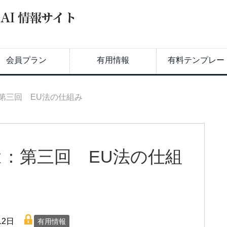
会員プラン
有用情報
有料テンプレー
第三回 EU法の仕組み
は：第三回 EU法の仕組
lock
12日
有用情報