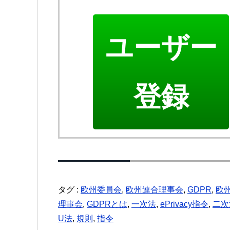
ユーザー
登録
タグ :
欧州委員会
,
欧州連合理事会
,
GDPR
,
欧
理事会
,
GDPRとは
,
一次法
,
ePrivacy指令
,
二次
U法
,
規則
,
指令