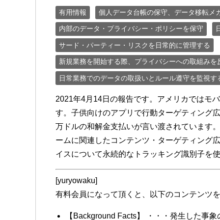
有用情報
個人データ台帳の保守、データ移転メ
内部のデータ・プライバシー・ポリシーを保守
サード・パーティー・リスクを日常的に管理する
新規業務を開始する際、プライバシーへの取組みを
日常業務でのデータの取扱いとルール遵守を監視す
2021年4月14日の報告です。アメリカでは
す。子供向けのアプリで行動ターゲティング広告
万ドルの和解金支払いが言い渡されています
ームに関連したコンテンツ・ターゲティング
イスについて永続的なトラッキング識別子を
[yuryowaku]
有料会員になって頂くと、以下のコンテンツ
【Background Facts】 ・・・発生した事