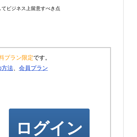
してビジネス上留意すべき点
料プラン限定
です。
の方法
、
会員プラン
ログイン