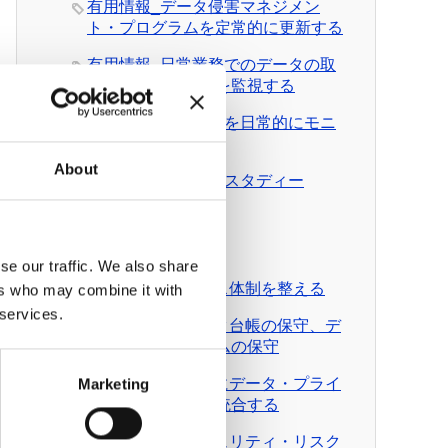
有用情報_データ侵害マネジメン
ト・プログラムを定常的に更新する
有用情報_日常業務でのデータの取
扱いとルール遵守を監視する
有用情報_外部情報を日常的にモニ
ターする
About
有用情報_ケース・スタディー
News Pick up
有料会員向けDL資料
se our traffic. We also share
DL資料_ガバナンス体制を整える
ers who may combine it with
 services.
DL資料_個人データ台帳の保守、デ
ータ移転メカニズムの保守
DL資料_日常業務にデータ・プライ
Marketing
バシーの考え方を統合する
DL資料_情報セキュリティ・リスク