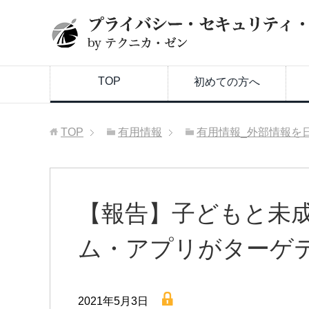
TOP
初めての方へ
TOP
有用情報
有用情報_外部情報を
【報告】子どもと未
ム・アプリがターゲ
lock
2021年5月3日