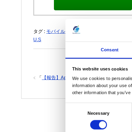
タグ :
モバイル・ゲーム
,
報告
,
COPPA
,
アプリ
U.S
Consent
「
【報告】子どもと未成年：
This website uses cookies
「
【報告】Apps: アップル社 が開発者に透
We use cookies to personalis
information about your use of
other information that you’ve
C
Necessary
o
n
s