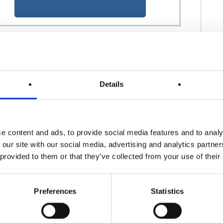
,
米国
,
行動ターゲティング広告
,
モバイル・アプリ
,
Details
Googleを調査するようFTCに要請が出される
」
明性を要求
」
e content and ads, to provide social media features and to analy
 our site with our social media, advertising and analytics partn
 provided to them or that they’ve collected from your use of their
Preferences
Statistics