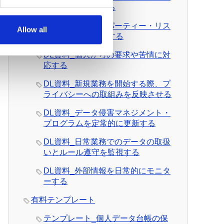
を日常的に管理する
DL資料_サード・パーティー・リス
Allow all
クを日常的に管理する
DL資料_個人からの要求や苦情に対
応する
DL資料_新規業務を開始する際、プ
ライバシーへの取組みを反映させる
DL資料_データ侵害マネジメント・
プログラムを定常的に更新する
DL資料_日常業務でのデータの取扱
いとルール遵守を監視する
DL資料_外部情報を日常的にモニタ
ーする
有料テンプレート
テンプレート_個人データ台帳の保