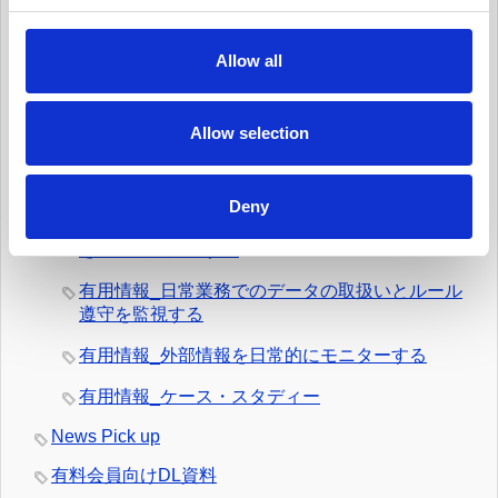
に管理する
c
t
有用情報_プライバシー・ノーティスを実情に合
Allow all
i
ったものとする
o
有用情報_個人からの要求や苦情に対応する
n
Allow selection
有用情報_新規業務を開始する際、プライバシー
への取組みを反映させる
Deny
有用情報_データ侵害マネジメント・プログラム
を定常的に更新する
有用情報_日常業務でのデータの取扱いとルール
遵守を監視する
有用情報_外部情報を日常的にモニターする
有用情報_ケース・スタディー
News Pick up
有料会員向けDL資料