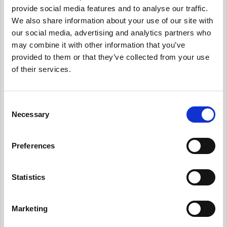
カテゴリー
provide social media features and to analyse our traffic.
We also share information about your use of our site with
our social media, advertising and analytics partners who
有用情報
may combine it with other information that you’ve
provided to them or that they’ve collected from your use
有用情報_ガバナンス体制を整える
of their services.
有用情報_個人データ台帳の保守、データ移転メ
カニズムの保守
C
有用情報_内部のデータ・プライバシー・ポリシ
Necessary
o
ーを保守
n
有用情報_日常業務にデータ・プライバシーの考
s
Preferences
え方を統合する
e
有用情報_従業員トレーニングとプライバシーに
n
ついての認知活動を実施
t
Statistics
S
有用情報_情報セキュリティ・リスクを日常的に
e
管理する
Marketing
l
有用情報_サード・パーティー・リスクを日常的
e