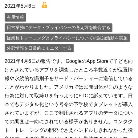
lock
2021年5月6日
有用情報
日常業務にデータ・プライバシーの考え方を統合する
従業員トレーニングとプライバシーについての認知活動を実施
外部情報を日常的にモニターする
2021年4月6日の報告です。GoogleのApp Storeで子ども向
けとされているアプリを調査したところ半数近くが位置情
報や永続的な識別子をサード・パーティーに送信している
ことがわかりました。アメリカでは民間団体がこのような
行為に対して取締りを行うようにFTCに訴えています。日
本でもデジタル化という号令の下学校でタブレットが導入
されていますが、ここで利用されるアプリのデータについ
ての調査は一向にされている様子がありません。コンタク
ト・トレーシングの開発でさえハンドルしきれなかった役