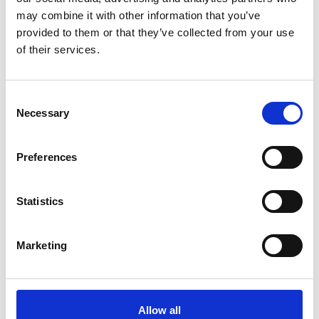
ト(1)
may combine it with other information that you’ve
provided to them or that they’ve collected from your use
lock
of their services.
2019年1月27日
有用情報
GDPR そのものを学びなおし、理解を深めたい方を対象
C
とした新たなシリーズ連載です。世界のデータ保護法に対
Necessary
o
応しなければならない担当の方、今後データ保護法により
n
関与されたい弁護士や会計事務所の方、コンサルタントの
s
Preferences
方に役立つ […]
e
n
続きを読む
t
Statistics
S
e
Marketing
l
【読み物】GDPRとは：第十一
e
c
回 GDPR 適合のポイント フ
t
Allow all