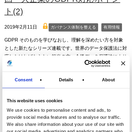
ト(2)
lock
2019年2月11日
ガバナンス体制を整える
有用情報
GDPR そのものを学びなおし、理解を深めたい方を対象
とした新たなシリーズ連載です。世界のデータ保護法に対
応しなければならない担当の方、今後データ保護法により
関与されたい弁護士や会計事務所の方、コンサルタントの
方に役立つ […]
Consent
Details
About
続きを読む
This website uses cookies
We use cookies to personalise content and ads, to
【読み物】GDPRとは：第十三
provide social media features and to analyse our traffic.
We also share information about your use of our site with
回 大企業のGDPR対応ポイン
our social media, advertising and analytics partners who