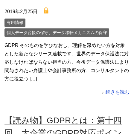
lock
2019年2月25日
有用情報
個人データ台帳の保守、データ移転メカニズムの保守
GDPR そのものを学びなおし、理解を深めたい方を対象
とした新たなシリーズ連載です。世界のデータ保護法に対
応しなければならない担当の方、今後データ保護法により
関与されたい弁護士や会計事務所の方、コンサルタントの
方に役立つ […]
続きを読む
【読み物】GDPRとは：第十四
回 大企業のGDPR対応ポイン