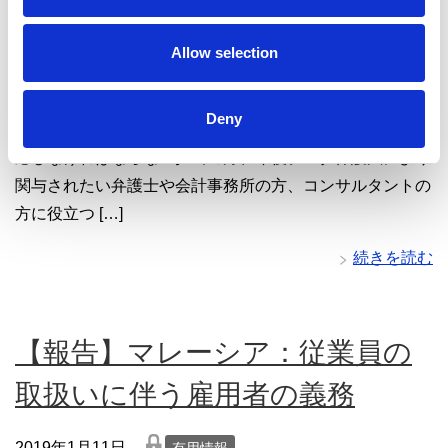
レームワークの活用方法
i
o
lock
n
Allow selection
2019年1月21日
有用情報
GDPR そのものを学びなおし、理解を深めたい方を対象
Deny
とした新たなシリーズ連載です。世界のデータ保護法に対
応しなければならない担当の方、今後データ保護法により
関与されたい弁護士や会計事務所の方、コンサルタントの
方に役立つ […]
続きを読む
【報告】マレーシア：従業員の
取扱いに伴う雇用者の義務
lock
2019年1月11日