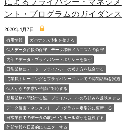
によるプライバシー・マネジメ
ント・プログラムのガイダンス
lock
2020年4月7日
有用情報
ガバナンス体制を整える
個人データ台帳の保守、データ移転メカニズムの保守
内部のデータ・プライバシー・ポリシーを保守
日常業務にデータ・プライバシーの考え方を統合する
従業員トレーニングとプライバシーについての認知活動を実施
個人からの要求や苦情に対応する
新規業務を開始する際、プライバシーへの取組みを反映させる
データ侵害マネジメント・プログラムを定常的に更新する
日常業務でのデータの取扱いとルール遵守を監視する
外部情報を日常的にモニターする