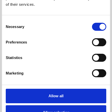
of their services.
有用情報_日常業務にデータ・プライバシーの考
え方を統合する
C
有用情報_従業員トレーニングとプライバシーに
Necessary
ついての認知活動を実施
o
n
有用情報_情報セキュリティ・リスクを日常的に
s
管理する
Preferences
e
有用情報_サード・パーティー・リスクを日常的
n
に管理する
t
Statistics
S
有用情報_プライバシー・ノーティスを実情に合
e
ったものとする
Marketing
l
有用情報_個人からの要求や苦情に対応する
e
c
有用情報_新規業務を開始する際、プライバシー
t
への取組みを反映させる
Allow all
i
有用情報_データ侵害マネジメント・プログラム
o
を定常的に更新する
n