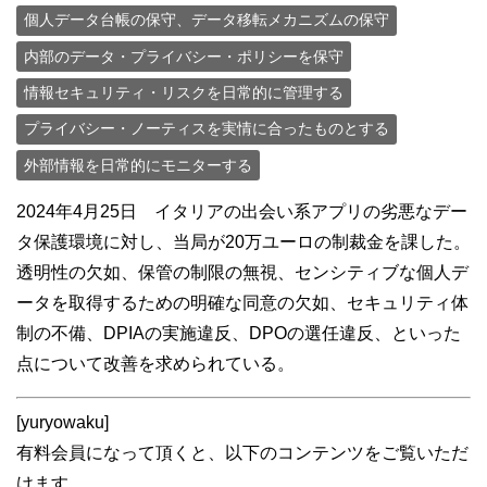
個人データ台帳の保守、データ移転メカニズムの保守
内部のデータ・プライバシー・ポリシーを保守
情報セキュリティ・リスクを日常的に管理する
プライバシー・ノーティスを実情に合ったものとする
外部情報を日常的にモニターする
2024年4月25日 イタリアの出会い系アプリの劣悪なデー
タ保護環境に対し、当局が20万ユーロの制裁金を課した。
透明性の欠如、保管の制限の無視、センシティブな個人デ
ータを取得するための明確な同意の欠如、セキュリティ体
制の不備、DPIAの実施違反、DPOの選任違反、といった
点について改善を求められている。
[yuryowaku]
有料会員になって頂くと、以下のコンテンツをご覧いただ
けます。