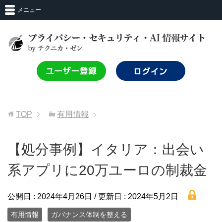
メニュー
TOP
有用情報
【処分事例】イタリア：出会い
系アプリに20万ユーロの制裁金
lock
公開日 :
2024年4月26日
/ 更新日 :
2024年5月2日
有用情報
ガバナンス体制を整える