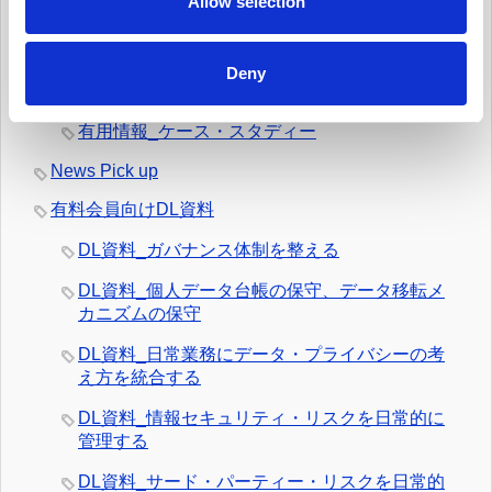
Allow selection
有用情報_日常業務でのデータの取扱いとルール
遵守を監視する
Deny
有用情報_外部情報を日常的にモニターする
有用情報_ケース・スタディー
News Pick up
有料会員向けDL資料
DL資料_ガバナンス体制を整える
DL資料_個人データ台帳の保守、データ移転メ
カニズムの保守
DL資料_日常業務にデータ・プライバシーの考
え方を統合する
DL資料_情報セキュリティ・リスクを日常的に
管理する
DL資料_サード・パーティー・リスクを日常的