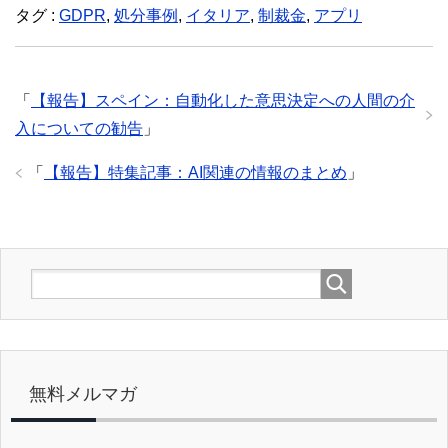
タグ :
GDPR
,
処分事例
,
イタリア
,
制裁金
,
アプリ
「
【報告】スペイン：自動化した意思決定への人間の介
入についての勧告
」
「
【報告】特集記事：AI関連の情報のまとめ
」
無料メルマガ