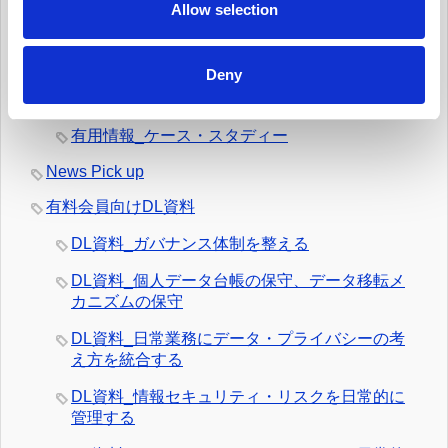
を定常的に更新する
n
Allow selection
有用情報_日常業務でのデータの取扱いとルール
遵守を監視する
Deny
有用情報_外部情報を日常的にモニターする
有用情報_ケース・スタディー
News Pick up
有料会員向けDL資料
DL資料_ガバナンス体制を整える
DL資料_個人データ台帳の保守、データ移転メ
カニズムの保守
DL資料_日常業務にデータ・プライバシーの考
え方を統合する
DL資料_情報セキュリティ・リスクを日常的に
管理する