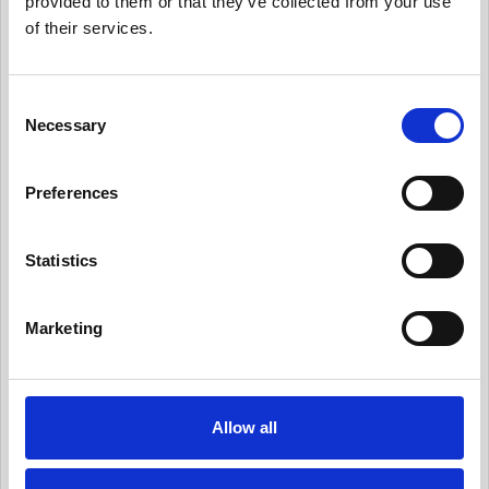
provided to them or that they’ve collected from your use
ーを保守
of their services.
有用情報_日常業務にデータ・プライバシーの考
え方を統合する
C
有用情報_従業員トレーニングとプライバシーに
Necessary
o
ついての認知活動を実施
n
有用情報_情報セキュリティ・リスクを日常的に
s
Preferences
管理する
e
n
有用情報_サード・パーティー・リスクを日常的
t
Statistics
に管理する
S
有用情報_プライバシー・ノーティスを実情に合
e
ったものとする
Marketing
l
e
有用情報_個人からの要求や苦情に対応する
c
有用情報_新規業務を開始する際、プライバシー
t
Allow all
への取組みを反映させる
i
有用情報_データ侵害マネジメント・プログラム
o