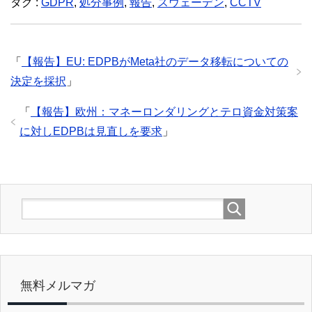
タグ :
GDPR
,
処分事例
,
報告
,
スウェーデン
,
CCTV
「
【報告】EU: EDPBがMeta社のデータ移転についての
決定を採択
」
「
【報告】欧州：マネーロンダリングとテロ資金対策案
に対しEDPBは見直しを要求
」
無料メルマガ