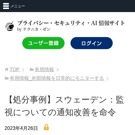
メニュー
TOP
有用情報
有用情報_外部情報を日常的にモニターする
【処分事例】スウェーデン：監
視についての通知改善を命令
lock
2023年4月26日