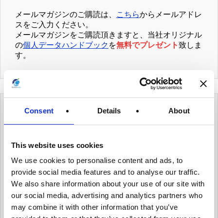
メールマガジンのご購読は、
こちら
からメールアドレ
スをご入力ください。
メールマガジンをご購読頂きますと、当社オリジナル
の
個人データハンドブック
を
無料でプレゼント
致しま
す。
Consent
Details
About
カテゴリー
This website uses cookies
有用情報
We use cookies to personalise content and ads, to
有用情報_ガバナンス体制を整える
provide social media features and to analyse our traffic.
有用情報_個人データ台帳の保守、データ移転メ
We also share information about your use of our site with
カニズムの保守
our social media, advertising and analytics partners who
may combine it with other information that you’ve
有用情報_内部のデータ・プライバシー・ポリシ