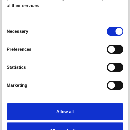
of their services.
有用情報_日常業務にデータ・プライバシーの考
え方を統合する
C
有用情報_従業員トレーニングとプライバシーに
Necessary
ついての認知活動を実施
o
n
有用情報_情報セキュリティ・リスクを日常的に
s
管理する
Preferences
e
有用情報_サード・パーティー・リスクを日常的
n
に管理する
t
Statistics
S
有用情報_プライバシー・ノーティスを実情に合
e
ったものとする
Marketing
l
有用情報_個人からの要求や苦情に対応する
e
c
有用情報_新規業務を開始する際、プライバシー
t
への取組みを反映させる
Allow all
i
有用情報_データ侵害マネジメント・プログラム
o
を定常的に更新する
n