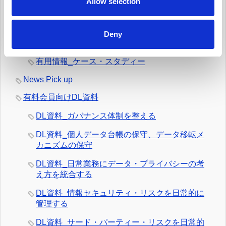
Allow selection
有用情報_日常業務でのデータの取扱いとルール
遵守を監視する
Deny
有用情報_外部情報を日常的にモニターする
有用情報_ケース・スタディー
News Pick up
有料会員向けDL資料
DL資料_ガバナンス体制を整える
DL資料_個人データ台帳の保守、データ移転メ
カニズムの保守
DL資料_日常業務にデータ・プライバシーの考
え方を統合する
DL資料_情報セキュリティ・リスクを日常的に
管理する
DL資料_サード・パーティー・リスクを日常的