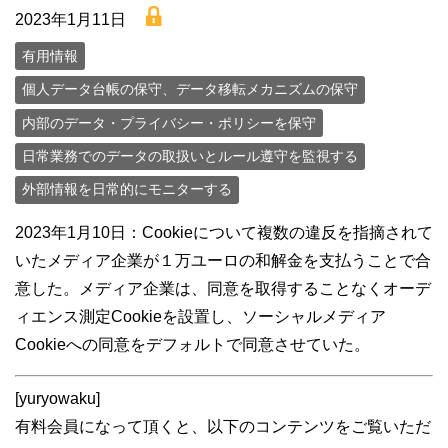
lock
2023年1月11日
有用情報
個人データ台帳の保守、データ移転メカニズムの保守
内部のデータ・プライバシー・ポリシーを保守
日常業務でのデータの取扱いとルール遵守を監視する
外部情報を日常的にモニターする
2023年1月10日：Cookieについて複数の違反を指摘されて
いたメディア企業が１万ユーロの和解金を支払うことで合
意した。メディア企業は、同意を取得することなくオーデ
ィエンス測定Cookieを設置し、ソーシャルメディア
Cookieへの同意をデフォルトで同意させていた。
[yuryowaku]
有料会員になって頂くと、以下のコンテンツをご覧いただ