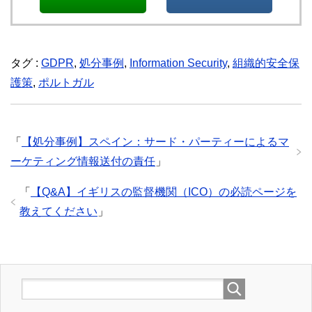
タグ :
GDPR
,
処分事例
,
Information Security
,
組織的安全保
護策
,
ポルトガル
「
【処分事例】スペイン：サード・パーティーによるマ
ーケティング情報送付の責任
」
「
【Q&A】イギリスの監督機関（ICO）の必読ページを
教えてください
」