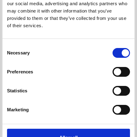
有用情報_ガバナンス体制を整える
our social media, advertising and analytics partners who
may combine it with other information that you’ve
有用情報_個人データ台帳の保守、データ移転メ
provided to them or that they’ve collected from your use
カニズムの保守
of their services.
有用情報_内部のデータ・プライバシー・ポリシ
ーを保守
C
有用情報_日常業務にデータ・プライバシーの考
Necessary
o
え方を統合する
n
有用情報_従業員トレーニングとプライバシーに
s
Preferences
ついての認知活動を実施
e
n
有用情報_情報セキュリティ・リスクを日常的に
t
Statistics
管理する
S
有用情報_サード・パーティー・リスクを日常的
e
に管理する
Marketing
l
e
有用情報_プライバシー・ノーティスを実情に合
ったものとする
c
t