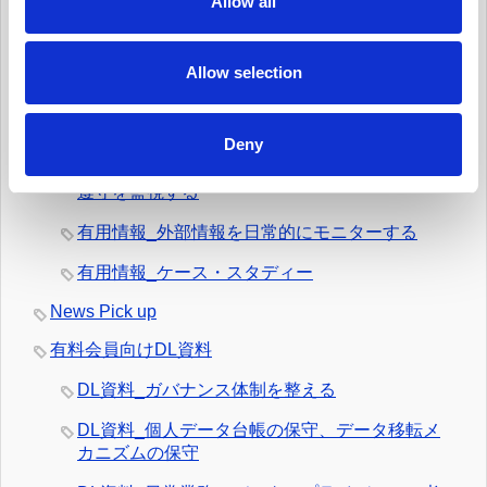
Allow all
有用情報_個人からの要求や苦情に対応する
i
有用情報_新規業務を開始する際、プライバシー
o
への取組みを反映させる
n
Allow selection
有用情報_データ侵害マネジメント・プログラム
を定常的に更新する
Deny
有用情報_日常業務でのデータの取扱いとルール
遵守を監視する
有用情報_外部情報を日常的にモニターする
有用情報_ケース・スタディー
News Pick up
有料会員向けDL資料
DL資料_ガバナンス体制を整える
DL資料_個人データ台帳の保守、データ移転メ
カニズムの保守