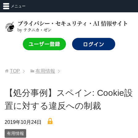
メニュー
TOP
有用情報
【処分事例】スペイン: Cookie設
置に対する違反への制裁
lock
2019年10月24日
有用情報