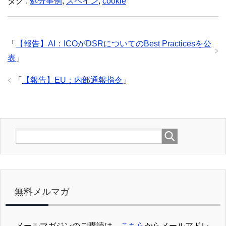
タグ :
処分事例
,
スペイン
,
cookie
「
【報告】AI：ICOがDSRについてのBest Practicesを公
表
」
「
【報告】EU：内部通報指令
」
無料メルマガ
メールマガジンのご購読は、
こちら
からメールアドレ