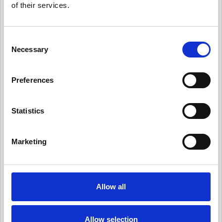
of their services.
有用情報_日常業務にデータ・プライバシーの考
え方を統合する
有用情報_従業員トレーニングとプライバシーに
C
ついての認知活動を実施
Necessary
o
n
有用情報_情報セキュリティ・リスクを日常的に
s
管理する
Preferences
e
有用情報_サード・パーティー・リスクを日常的
n
に管理する
t
Statistics
有用情報_プライバシー・ノーティスを実情に合
S
ったものとする
e
Marketing
l
有用情報_個人からの要求や苦情に対応する
e
有用情報_新規業務を開始する際、プライバシー
c
への取組みを反映させる
t
Allow all
i
有用情報_データ侵害マネジメント・プログラム
o
を定常的に更新する
n
Allow selection