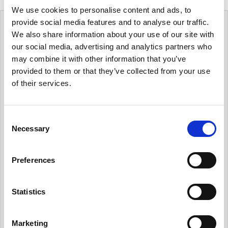
We use cookies to personalise content and ads, to
provide social media features and to analyse our traffic.
カテゴリー
We also share information about your use of our site with
our social media, advertising and analytics partners who
may combine it with other information that you’ve
有用情報
provided to them or that they’ve collected from your use
of their services.
有用情報_ガバナンス体制を整える
有用情報_個人データ台帳の保守、データ移転メ
カニズムの保守
C
Necessary
o
有用情報_内部のデータ・プライバシー・ポリシ
n
ーを保守
s
Preferences
有用情報_日常業務にデータ・プライバシーの考
e
え方を統合する
n
t
Statistics
有用情報_従業員トレーニングとプライバシーに
S
ついての認知活動を実施
e
有用情報_情報セキュリティ・リスクを日常的に
Marketing