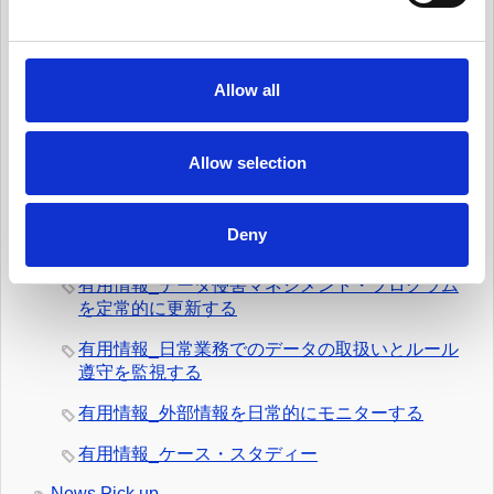
l
管理する
e
有用情報_サード・パーティー・リスクを日常的
c
に管理する
t
Allow all
i
有用情報_プライバシー・ノーティスを実情に合
o
ったものとする
n
Allow selection
有用情報_個人からの要求や苦情に対応する
有用情報_新規業務を開始する際、プライバシー
Deny
への取組みを反映させる
有用情報_データ侵害マネジメント・プログラム
を定常的に更新する
有用情報_日常業務でのデータの取扱いとルール
遵守を監視する
有用情報_外部情報を日常的にモニターする
有用情報_ケース・スタディー
News Pick up