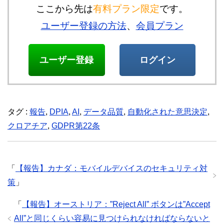
ここから先は
有料プラン限定
です。
ユーザー登録の方法
、
会員プラン
ユーザー登録
ログイン
タグ :
報告
,
DPIA
,
AI
,
データ品質
,
自動化された意思決定
,
クロアチア
,
GDPR第22条
「
【報告】カナダ：モバイルデバイスのセキュリティ対
策
」
「
【報告】オーストリア：”Reject All” ボタンは”Accept
All”と同じくらい容易に見つけられなければならないと