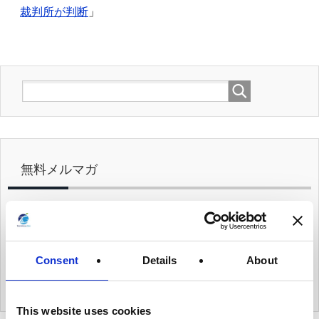
裁判所が判断
」
無料メルマガ
メールマガジンのご購読は、
こちら
からメールアドレ
スをご入力ください。
メールマガジンをご購読頂きますと、当社オリジナル
Consent
Details
About
の
個人データハンドブック
を
無料でプレゼント
致しま
す。
This website uses cookies