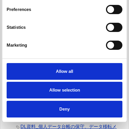
ったものとする
s
Preferences
e
有用情報_個人からの要求や苦情に対応する
n
有用情報_新規業務を開始する際、プライバシー
t
Statistics
への取組みを反映させる
S
有用情報_データ侵害マネジメント・プログラム
e
Marketing
を定常的に更新する
l
e
有用情報_日常業務でのデータの取扱いとルール
c
遵守を監視する
t
Allow all
有用情報_外部情報を日常的にモニターする
i
o
有用情報_ケース・スタディー
n
Allow selection
News Pick up
有料会員向けDL資料
Deny
DL資料_ガバナンス体制を整える
DL資料_個人データ台帳の保守、データ移転メ