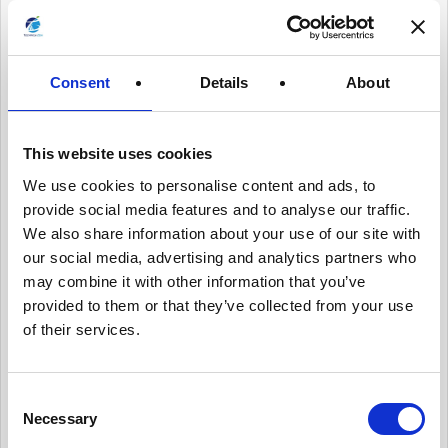
有用情報
有用情報_ガバナンス体制を整える
Consent
Details
About
有用情報_個人データ台帳の保守、データ移転メ
カニズムの保守
有用情報_内部のデータ・プライバシー・ポリシ
This website uses cookies
ーを保守
We use cookies to personalise content and ads, to
有用情報_日常業務にデータ・プライバシーの考
provide social media features and to analyse our traffic.
え方を統合する
We also share information about your use of our site with
our social media, advertising and analytics partners who
有用情報_従業員トレーニングとプライバシーに
may combine it with other information that you’ve
ついての認知活動を実施
provided to them or that they’ve collected from your use
有用情報_情報セキュリティ・リスクを日常的に
of their services.
管理する
有用情報_サード・パーティー・リスクを日常的
C
に管理する
Necessary
o
有用情報_プライバシー・ノーティスを実情に合
n