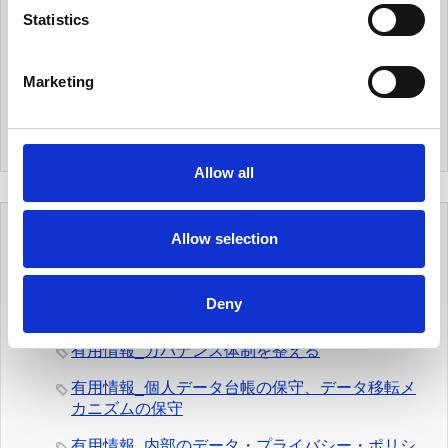
t
Statistics
メールマガジンのご購読は、
こちら
からメールアドレ
S
スをご入力ください。
e
メールマガジンをご購読頂きますと、当社オリジナル
Marketing
l
の
個人データハンドブック
を
無料でプレゼント
致しま
e
す。
c
t
Allow all
i
o
n
Allow selection
カテゴリー
Deny
有用情報
有用情報_ガバナンス体制を整える
有用情報_個人データ台帳の保守、データ移転メ
カニズムの保守
有用情報_内部のデータ・プライバシー・ポリシ