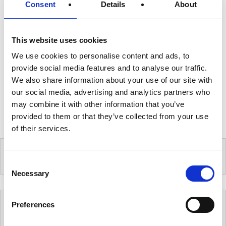
Consent
Details
About
有用情報
情報セキュリティ・リスクを日常的に管理する
外部情報を日常的にモニターする
This website uses cookies
2020年11月27日の報告です。ホームオフィスが促進され
We use cookies to personalise content and ads, to
たことによるセキュリティ対策を急ぐ企業が増えています
provide social media features and to analyse our traffic.
が、どのようなリスクがあるのかを改めて把握しておくこ
We also share information about your use of our site with
とが重要です。 [yuryowaku] 有料会員になって頂 […]
our social media, advertising and analytics partners who
may combine it with other information that you’ve
続きを読む
provided to them or that they’ve collected from your use
of their services.
C
Necessary
o
n
s
Preferences
無料メルマガ
e
n