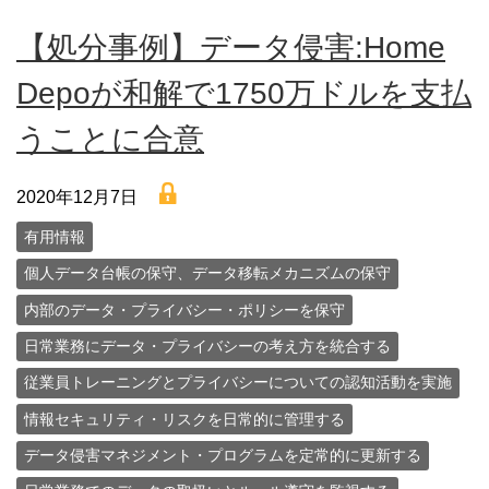
【処分事例】データ侵害:Home
Depoが和解で1750万ドルを支払
うことに合意
lock
2020年12月7日
有用情報
個人データ台帳の保守、データ移転メカニズムの保守
内部のデータ・プライバシー・ポリシーを保守
日常業務にデータ・プライバシーの考え方を統合する
従業員トレーニングとプライバシーについての認知活動を実施
情報セキュリティ・リスクを日常的に管理する
データ侵害マネジメント・プログラムを定常的に更新する