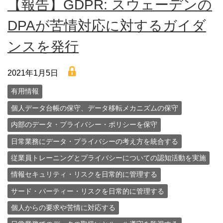
【報告】GDPR: スウェーデンの
DPAが苦情対応に対するガイダ
ンスを発行
lock
2021年1月5日
有用情報
個人データ台帳の保守、データ移転メカニズムの保守
内部のデータ・プライバシー・ポリシーを保守
日常業務にデータ・プライバシーの考え方を統合する
従業員トレーニングとプライバシーについての認知活動を実施
情報セキュリティ・リスクを日常的に管理する
サード・パーティー・リスクを日常的に管理する
個人からの要求や苦情に対応する