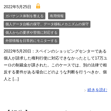
lock
2022年5月25日
ガバナンス体制を整える
有用情報
個人データ台帳の保守、データ移転メカニズムの保守
個人からの要求や苦情に対応する
外部情報を日常的にモニターする
2022年5月20日：スペインのショッピングセンターである
個人が請求した権利行使に対応できなかったとして17万ユ
ーロの制裁金が課された。このケースでは、別の法律で相
反する要件がある場合にどのような判断を行うべきか、個
人と […]
続きを読む