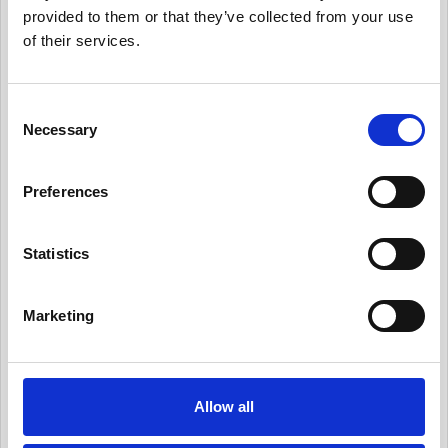
provided to them or that they’ve collected from your use
有用情報_内部のデータ・プライバシー・ポリシ
ーを保守
of their services.
有用情報_日常業務にデータ・プライバシーの考
え方を統合する
C
Necessary
o
有用情報_従業員トレーニングとプライバシーに
ついての認知活動を実施
n
s
Preferences
有用情報_情報セキュリティ・リスクを日常的に
e
管理する
n
有用情報_サード・パーティー・リスクを日常的
t
Statistics
に管理する
S
e
有用情報_プライバシー・ノーティスを実情に合
Marketing
l
ったものとする
e
有用情報_個人からの要求や苦情に対応する
c
t
有用情報_新規業務を開始する際、プライバシー
Allow all
i
への取組みを反映させる
o