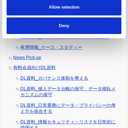
有用情報_データ侵害マネジメント・プログラム
n
Allow selection
を定常的に更新する
有用情報_日常業務でのデータの取扱いとルール
Deny
遵守を監視する
有用情報_外部情報を日常的にモニターする
有用情報_ケース・スタディー
News Pick up
有料会員向けDL資料
DL資料_ガバナンス体制を整える
DL資料_個人データ台帳の保守、データ移転メ
カニズムの保守
DL資料_日常業務にデータ・プライバシーの考
え方を統合する
DL資料_情報セキュリティ・リスクを日常的に
管理する