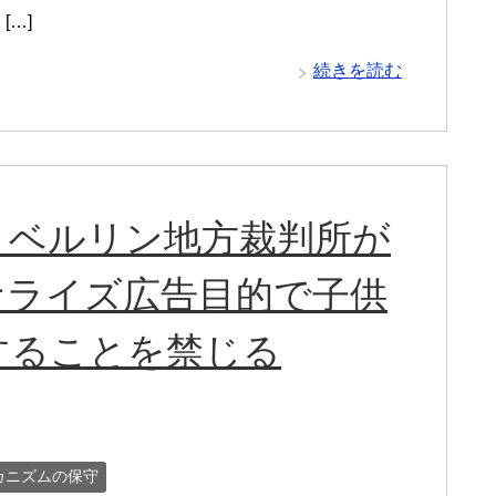
…]
続きを読む
：ベルリン地方裁判所が
ソナライズ広告目的で子供
することを禁じる
カニズムの保守