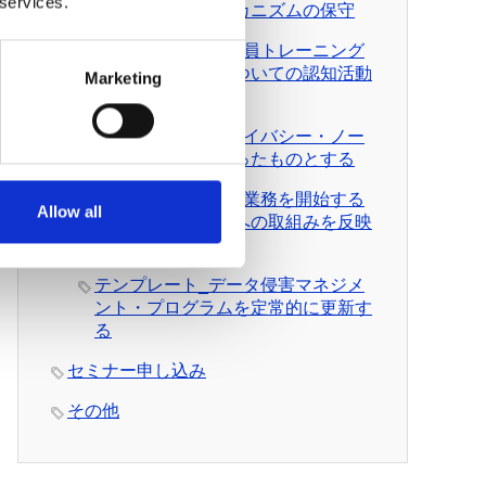
 services.
守、データ移転メカニズムの保守
テンプレート_従業員トレーニング
とプライバシーについての認知活動
Marketing
を実施
テンプレート_プライバシー・ノー
ティスを実情に合ったものとする
テンプレート_新規業務を開始する
Allow all
際、プライバシーへの取組みを反映
させる
テンプレート_データ侵害マネジメ
ント・プログラムを定常的に更新す
る
セミナー申し込み
その他