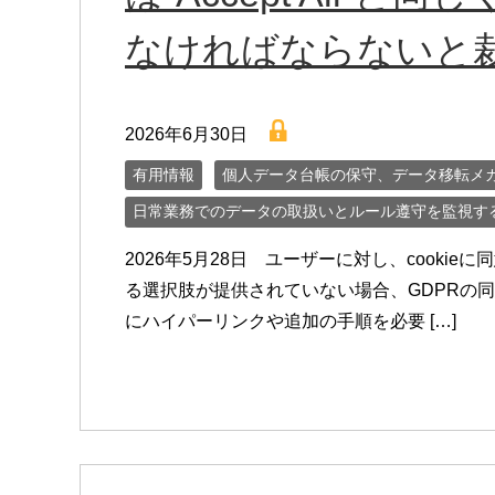
なければならないと
lock
2026年6月30日
有用情報
個人データ台帳の保守、データ移転メ
日常業務でのデータの取扱いとルール遵守を監視す
2026年5月28日 ユーザーに対し、cook
る選択肢が提供されていない場合、GDPRの
にハイパーリンクや追加の手順を必要 […]