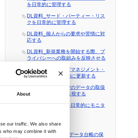
を日常的に管理する
DL資料_サード・パーティー・リス
クを日常的に管理する
DL資料_個人からの要求や苦情に対
応する
DL資料_新規業務を開始する際、プ
ライバシーへの取組みを反映させる
DL資料_データ侵害マネジメント・
プログラムを定常的に更新する
DL資料_日常業務でのデータの取扱
いとルール遵守を監視する
About
DL資料_外部情報を日常的にモニタ
ーする
有料テンプレート
se our traffic. We also share
ers who may combine it with
テンプレート_個人データ台帳の保