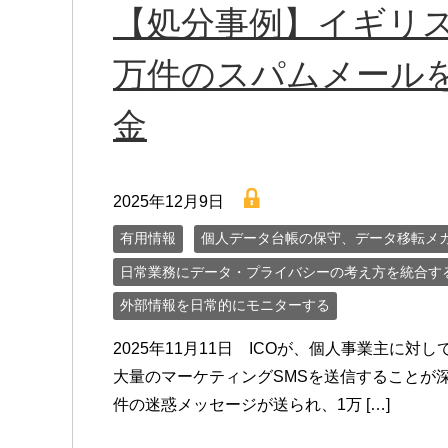
【処分事例】イギリス:
万件のスパムメール
金
lock
2025年12月9日
有用情報
個人データ台帳の保守、データ移転メ
日常業務にデータ・プライバシーの考え方を統合す
外部情報を日常的にモニターする
2025年11月11日 ICOが、個人事業主に
大量のマーケティングSMSを送信することが
件の迷惑メッセージが送られ、1万 […]