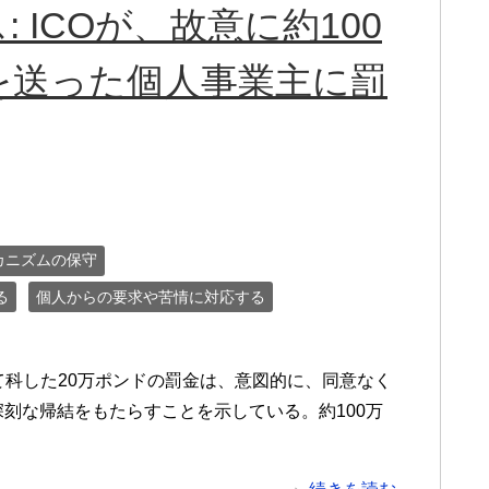
 ICOが、故意に約100
を送った個人事業主に罰
カニズムの保守
る
個人からの要求や苦情に対応する
対して科した20万ポンドの罰金は、意図的に、同意なく
深刻な帰結をもたらすことを示している。約100万