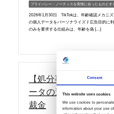
プライバシー・ノーティスを実情に合ったものとす
2026年1月30日 TikTokは、年齢確認メ
の個人データをパーソナライズド広告目的に
のみを要求する仕組みは、年齢を偽 […]
【処分事例】フラン
Consent
ータの違法な販売に対
This website uses cookies
裁金
We use cookies to personalis
information about your use of