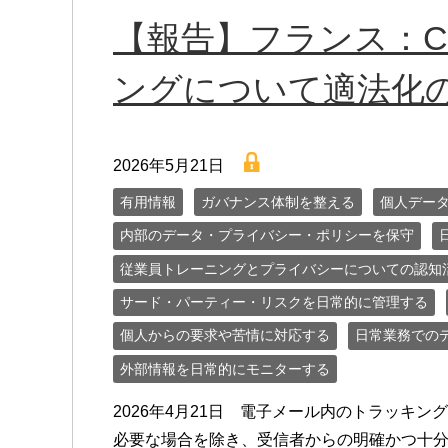
【報告】フランス：CNI
ングについて適法化
lock
2026年5月21日
有用情報
ガバナンス体制を整える
個人デー
内部のデータ・プライバシー・ポリシーを保守
従業員トレーニングとプライバシーについての認知
サード・パーティー・リスクを日常的に管理する
個人からの要求や苦情に対応する
日常業務での
外部情報を日常的にモニターする
2026年4月21日 電子メール内のトラッキ
必要な場合を除き、受信者からの明確かつ十