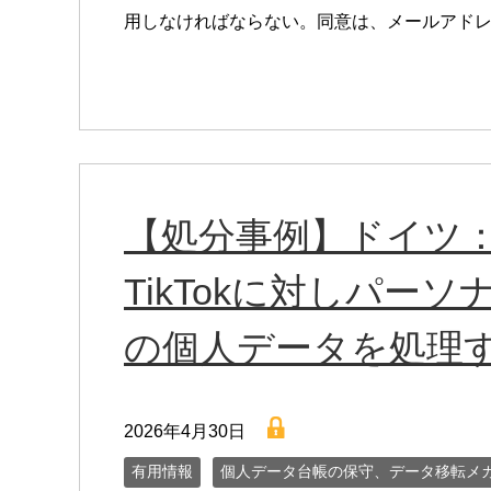
用しなければならない。同意は、メールアドレ [
【処分事例】ドイツ
TikTokに対しパー
の個人データを処理
lock
2026年4月30日
有用情報
個人データ台帳の保守、データ移転メ