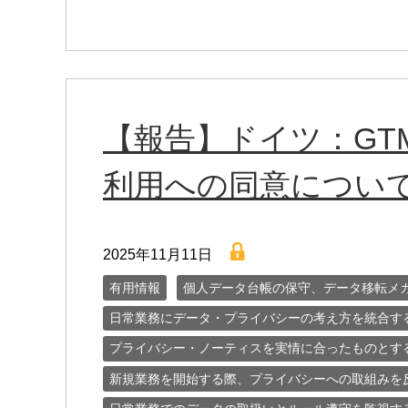
【報告】ドイツ：GTM (Go
利用への同意につい
lock
2025年11月11日
有用情報
個人データ台帳の保守、データ移転メ
日常業務にデータ・プライバシーの考え方を統合す
プライバシー・ノーティスを実情に合ったものとす
新規業務を開始する際、プライバシーへの取組みを