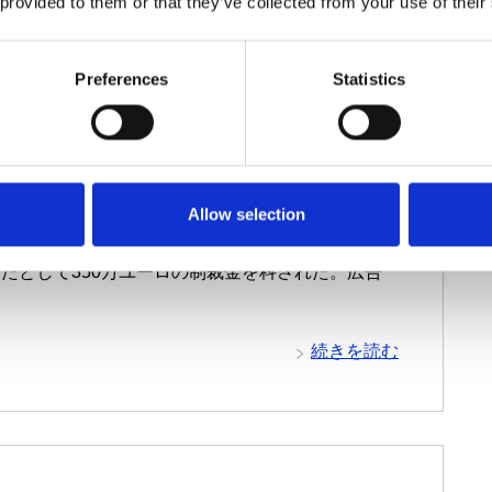
 provided to them or that they’ve collected from your use of their
Preferences
Statistics
カニズムの保守
サード・パーティー・リスクを日常的に管理する
る
る
外部情報を日常的にモニターする
Allow selection
ヤルティ会員の連絡先情報を有する小売業者が、有効な法
たとして350万ユーロの制裁金を科された。広告
続きを読む