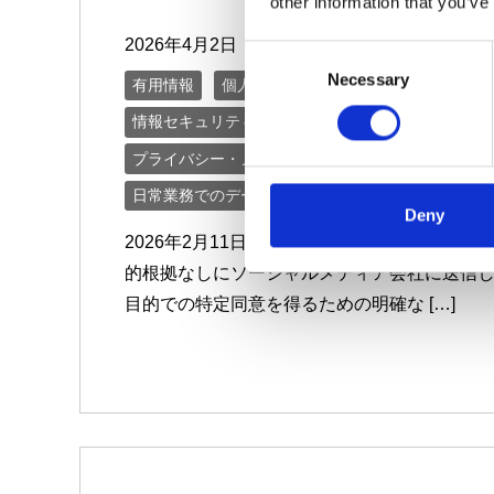
other information that you’ve
lock
2026年4月2日
C
Necessary
o
有用情報
個人データ台帳の保守、データ移転メ
n
情報セキュリティ・リスクを日常的に管理する
s
プライバシー・ノーティスを実情に合ったものとす
e
n
日常業務でのデータの取扱いとルール遵守を監視す
t
Deny
S
2026年2月11日 1,000万人以上のロイ
e
的根拠なしにソーシャルメディア会社に送信し
l
目的での特定同意を得るための明確な […]
e
c
t
i
o
n