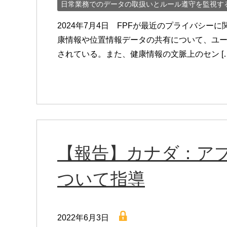
日常業務でのデータの取扱いとルール遵守を監視す
2024年7月4日 FPFが最近のプライバシ
康情報や位置情報データの共有について、ユ
されている。また、健康情報の文脈上のセン […
【報告】カナダ：ア
ついて指導
lock
2022年6月3日