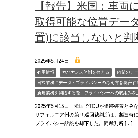
【報告】米国：車両に
取得可能な位置データ
置)に該当しないと判
lock
2025年5月24日
有用情報
ガバナンス体制を整える
内部のデ
日常業務にデータ・プライバシーの考え方を統合す
新規業務を開始する際、プライバシーへの取組みを
2025年5月15日 米国でTCUが追跡装置
リフォルニア州の第 9 巡回裁判所は、製造
プライバシー訴訟を却下した。同裁判所 […]