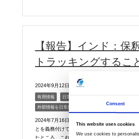
【報告】インド：保釈者を
トラッキングするこ
lock
2024年9月12日
有用情報
日常業務にデータ・プライバシーの考
Consent
外部情報を日常的にモニターする
2024年7月16日 カルロスゴーン氏の事件
This website uses cookies
とを義務付けているが、インドではGoogle
We use cookies to personalis
たところ、これは憲法におけるプライ […]