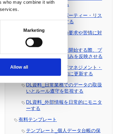
ers who may combine it with
を日常的に管理する
 services.
DL資料_サード・パーティー・リス
クを日常的に管理する
Marketing
DL資料_個人からの要求や苦情に対
応する
DL資料_新規業務を開始する際、プ
ライバシーへの取組みを反映させる
Allow all
DL資料_データ侵害マネジメント・
プログラムを定常的に更新する
DL資料_日常業務でのデータの取扱
いとルール遵守を監視する
DL資料_外部情報を日常的にモニタ
ーする
有料テンプレート
テンプレート_個人データ台帳の保