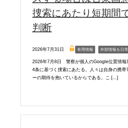
捜索にあたり短期間
判断
lock
2026年7月31日
有用情報
外部情報を日
2026年7月8日 警察が個人のGoogle位
4条に基づく捜索にあたる。人々は自身の携帯
ーの期待を抱いているからである。こ […]