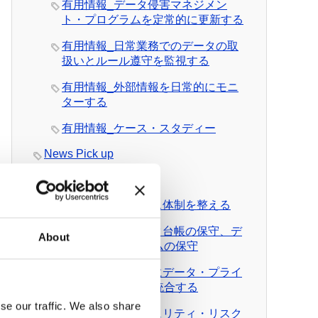
有用情報_データ侵害マネジメン
ト・プログラムを定常的に更新する
有用情報_日常業務でのデータの取
扱いとルール遵守を監視する
有用情報_外部情報を日常的にモニ
ターする
有用情報_ケース・スタディー
News Pick up
有料会員向けDL資料
DL資料_ガバナンス体制を整える
DL資料_個人データ台帳の保守、デ
About
ータ移転メカニズムの保守
DL資料_日常業務にデータ・プライ
バシーの考え方を統合する
se our traffic. We also share
DL資料_情報セキュリティ・リスク