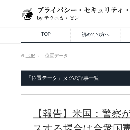
TOP
初めての方へ
TOP
位置データ
「位置データ」タグの記事一覧
【報告】米国：警察
スする場合は合衆国