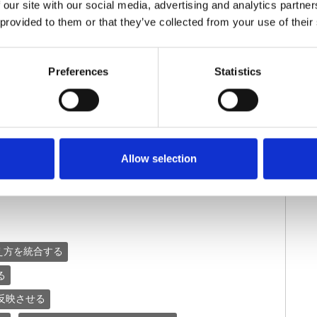
 our site with our social media, advertising and analytics partn
 provided to them or that they’ve collected from your use of their
続きを読む
Preferences
Statistics
或いは欺瞞的な行為とみ
Allow selection
え方を統合する
る
反映させる