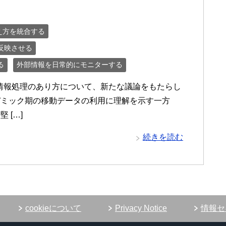
え方を統合する
反映させる
る
外部情報を日常的にモニターする
人情報処理のあり方について、新たな議論をもたらし
デミック期の移動データの利用に理解を示す一方
 […]
続きを読む
cookieについて
Privacy Notice
情報セ