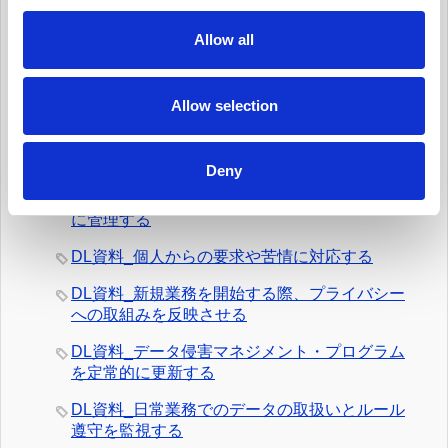
c
DL資料_個人データ台帳の保守、データ移転メ
t
Allow all
カニズムの保守
i
o
DL資料_日常業務にデータ・プライバシーの考
n
え方を統合する
Allow selection
DL資料_情報セキュリティ・リスクを日常的に
管理する
Deny
DL資料_サード・パーティー・リスクを日常的
に管理する
DL資料_個人からの要求や苦情に対応する
DL資料_新規業務を開始する際、プライバシー
への取組みを反映させる
DL資料_データ侵害マネジメント・プログラム
を定常的に更新する
DL資料_日常業務でのデータの取扱いとルール
遵守を監視する