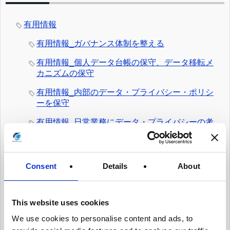
有用情報
有用情報_ガバナンス体制を整える
有用情報_個人データ台帳の保守、データ移転メ
カニズムの保守
有用情報_内部のデータ・プライバシー・ポリシ
ーを保守
有用情報_日常業務にデータ・プライバシーの考
え方を統合する
有用情報_従業員トレーニングとプライバシーに
ついての認知活動を実施
Consent
Details
About
有用情報_情報セキュリティ・リスクを日常的に
管理する
This website uses cookies
有用情報_サード・パーティー・リスクを日常的
We use cookies to personalise content and ads, to
に管理する