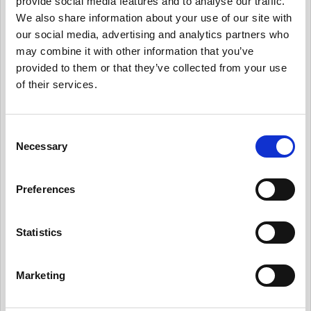
provide social media features and to analyse our traffic.
有用情報_プライバシー・ノーティスを実情に合
We also share information about your use of our site with
ったものとする
our social media, advertising and analytics partners who
may combine it with other information that you’ve
有用情報_個人からの要求や苦情に対応する
provided to them or that they’ve collected from your use
有用情報_新規業務を開始する際、プライバシー
of their services.
への取組みを反映させる
有用情報_データ侵害マネジメント・プログラム
C
を定常的に更新する
Necessary
o
有用情報_日常業務でのデータの取扱いとルール
n
遵守を監視する
s
Preferences
e
有用情報_外部情報を日常的にモニターする
n
有用情報_ケース・スタディー
t
Statistics
S
News Pick up
e
Marketing
有料会員向けDL資料
l
e
DL資料_ガバナンス体制を整える