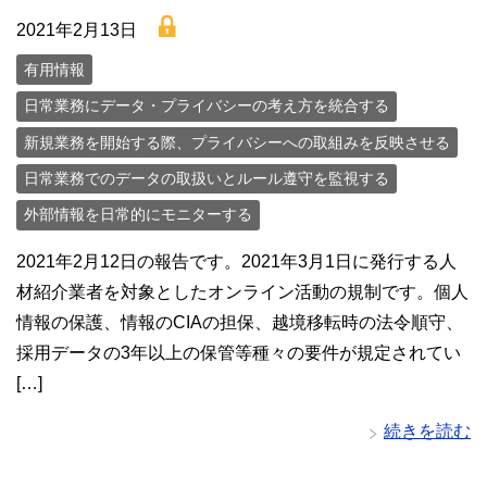
lock
2021年2月13日
有用情報
日常業務にデータ・プライバシーの考え方を統合する
新規業務を開始する際、プライバシーへの取組みを反映させる
日常業務でのデータの取扱いとルール遵守を監視する
外部情報を日常的にモニターする
2021年2月12日の報告です。2021年3月1日に発行する人
材紹介業者を対象としたオンライン活動の規制です。個人
情報の保護、情報のCIAの担保、越境移転時の法令順守、
採用データの3年以上の保管等種々の要件が規定されてい
[…]
続きを読む