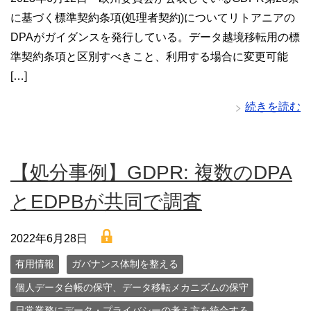
に基づく標準契約条項(処理者契約)についてリトアニアの
DPAがガイダンスを発行している。データ越境移転用の標
準契約条項と区別すべきこと、利用する場合に変更可能
[…]
続きを読む
【処分事例】GDPR: 複数のDPA
とEDPBが共同で調査
lock
2022年6月28日
有用情報
ガバナンス体制を整える
個人データ台帳の保守、データ移転メカニズムの保守
日常業務にデータ・プライバシーの考え方を統合する