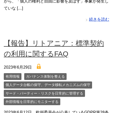
がら、「個人の権利と自由に影響を及ぼす」事象が発生し
ていな […]
続きを読む
【報告】リトアニア：標準契約
の利用に関するFAQ
lock
2023年6月29日
有用情報
ガバナンス体制を整える
個人データ台帳の保守、データ移転メカニズムの保守
サード・パーティー・リスクを日常的に管理する
外部情報を日常的にモニターする
2023年6月12日 欧州委員会が公表しているGDPR第28条