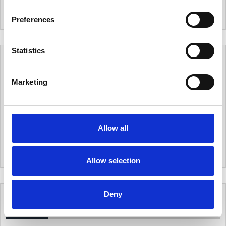
n
s
Preferences
e
n
t
Statistics
S
無料メルマガ
e
Marketing
l
e
メールマガジンのご購読は、
こちら
からメールアドレ
c
スをご入力ください。
メールマガジンをご購読頂きますと、当社オリジナル
t
Allow all
の
個人データハンドブック
を
無料でプレゼント
致しま
i
す。
o
n
Allow selection
Deny
カテゴリー