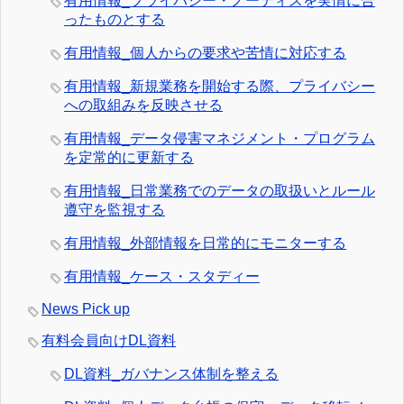
有用情報_プライバシー・ノーティスを実情に合
ったものとする
有用情報_個人からの要求や苦情に対応する
有用情報_新規業務を開始する際、プライバシー
への取組みを反映させる
有用情報_データ侵害マネジメント・プログラム
を定常的に更新する
有用情報_日常業務でのデータの取扱いとルール
遵守を監視する
有用情報_外部情報を日常的にモニターする
有用情報_ケース・スタディー
News Pick up
有料会員向けDL資料
DL資料_ガバナンス体制を整える