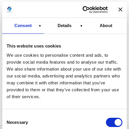
害：リトアニア
lock
2021年3月25日
Consent
Details
About
有用情報
情報セキュリティ・リスクを日常的に管理する
データ侵害マネジメント・プログラムを定常的に更新する
This website uses cookies
外部情報を日常的にモニターする
We use cookies to personalise content and ads, to
provide social media features and to analyse our traffic.
2021年3月4日の報告です。リトアニアで11万人超の顧客
We also share information about your use of our site with
情報がオンライン上でアクセス可能な状態となってしまっ
our social media, advertising and analytics partners who
ていたという事案です。設定ミスが原因のようですが、ま
may combine it with other information that you’ve
だ調査中です。日本でも最近多いので注意したいところで
provided to them or that they’ve collected from your use
す。 […]
of their services.
続きを読む
C
Necessary
o