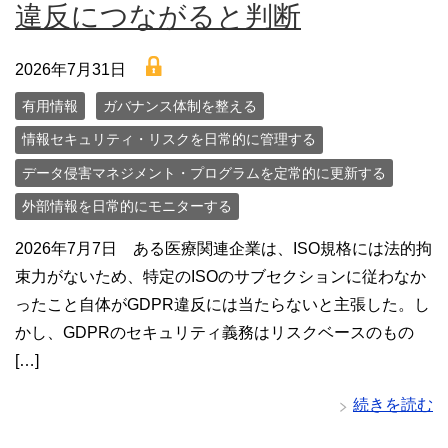
違反につながると判断
lock
2026年7月31日
有用情報
ガバナンス体制を整える
情報セキュリティ・リスクを日常的に管理する
データ侵害マネジメント・プログラムを定常的に更新する
外部情報を日常的にモニターする
2026年7月7日 ある医療関連企業は、ISO規格には法的拘
束力がないため、特定のISOのサブセクションに従わなか
ったこと自体がGDPR違反には当たらないと主張した。し
かし、GDPRのセキュリティ義務はリスクベースのもの
[…]
続きを読む