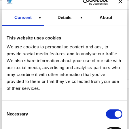
Consent
Details
About
無料メルマガ
This website uses cookies
メールマガジンのご購読は、
こちら
からメールアドレ
We use cookies to personalise content and ads, to
スをご入力ください。
メールマガジンをご購読頂きますと、当社オリジナル
provide social media features and to analyse our traffic.
の
個人データハンドブック
を
無料でプレゼント
致しま
We also share information about your use of our site with
す。
our social media, advertising and analytics partners who
may combine it with other information that you’ve
provided to them or that they’ve collected from your use
of their services.
カテゴリー
C
Necessary
o
有用情報
n
s