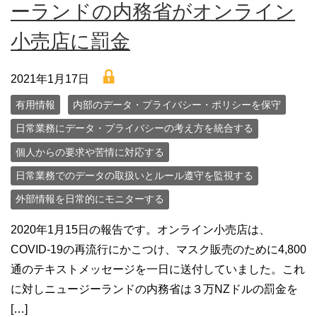
ーランドの内務省がオンライン
小売店に罰金
lock
2021年1月17日
有用情報
内部のデータ・プライバシー・ポリシーを保守
日常業務にデータ・プライバシーの考え方を統合する
個人からの要求や苦情に対応する
日常業務でのデータの取扱いとルール遵守を監視する
外部情報を日常的にモニターする
2020年1月15日の報告です。オンライン小売店は、
COVID-19の再流行にかこつけ、マスク販売のために4,800
通のテキストメッセージを一日に送付していました。これ
に対しニュージーランドの内務省は３万NZドルの罰金を
[…]