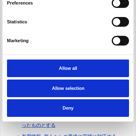
有用情報_ガバナンス体制を整える
Preferences
e
有用情報_個人データ台帳の保守、データ移転メ
n
カニズムの保守
t
Statistics
S
有用情報_内部のデータ・プライバシー・ポリシ
e
ーを保守
Marketing
l
有用情報_日常業務にデータ・プライバシーの考
e
え方を統合する
c
t
有用情報_従業員トレーニングとプライバシーに
Allow all
ついての認知活動を実施
i
o
有用情報_情報セキュリティ・リスクを日常的に
n
Allow selection
管理する
有用情報_サード・パーティー・リスクを日常的
に管理する
Deny
有用情報_プライバシー・ノーティスを実情に合
ったものとする