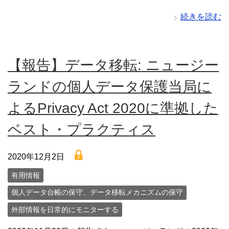
続きを読む
【報告】データ移転: ニュージー
ランドの個人データ保護当局に
よるPrivacy Act 2020に準拠した
ベスト・プラクティス
lock
2020年12月2日
有用情報
個人データ台帳の保守、データ移転メカニズムの保守
外部情報を日常的にモニターする