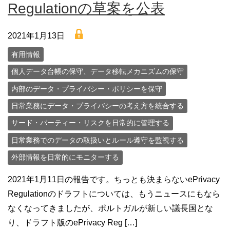
Regulationの草案を公表
lock
2021年1月13日
有用情報
個人データ台帳の保守、データ移転メカニズムの保守
内部のデータ・プライバシー・ポリシーを保守
日常業務にデータ・プライバシーの考え方を統合する
サード・パーティー・リスクを日常的に管理する
日常業務でのデータの取扱いとルール遵守を監視する
外部情報を日常的にモニターする
2021年1月11日の報告です。ちっとも決まらないePrivacy
Regulationのドラフトについては、もうニュースにもなら
なくなってきましたが、ポルトガルが新しい議長国とな
り、ドラフト版のePrivacy Reg […]