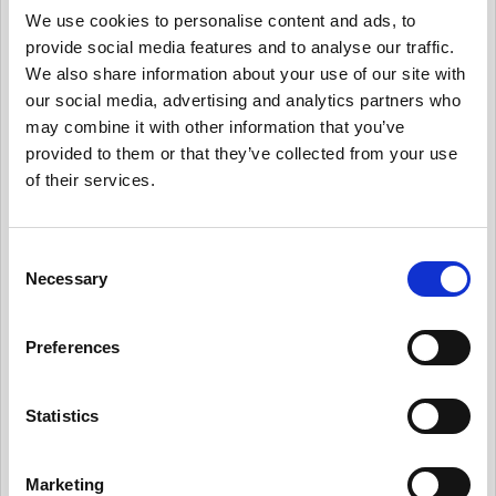
管理する
We use cookies to personalise content and ads, to
provide social media features and to analyse our traffic.
有用情報_サード・パーティー・リスクを日常的
に管理する
We also share information about your use of our site with
our social media, advertising and analytics partners who
有用情報_プライバシー・ノーティスを実情に合
may combine it with other information that you’ve
ったものとする
provided to them or that they’ve collected from your use
有用情報_個人からの要求や苦情に対応する
of their services.
有用情報_新規業務を開始する際、プライバシー
への取組みを反映させる
C
Necessary
o
有用情報_データ侵害マネジメント・プログラム
を定常的に更新する
n
s
Preferences
有用情報_日常業務でのデータの取扱いとルール
e
遵守を監視する
n
有用情報_外部情報を日常的にモニターする
t
Statistics
S
有用情報_ケース・スタディー
e
Marketing
News Pick up
l