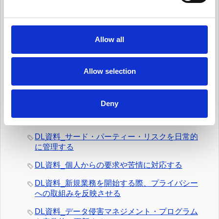
e
有料会員向けDL資料
c
DL資料_ガバナンス体制を整える
t
Allow all
i
DL資料_個人データ台帳の保守、データ移転メ
o
カニズムの保守
n
Allow selection
DL資料_日常業務にデータ・プライバシーの考
え方を統合する
Deny
DL資料_情報セキュリティ・リスクを日常的に
管理する
DL資料_サード・パーティー・リスクを日常的
に管理する
DL資料_個人からの要求や苦情に対応する
DL資料_新規業務を開始する際、プライバシー
への取組みを反映させる
DL資料_データ侵害マネジメント・プログラム