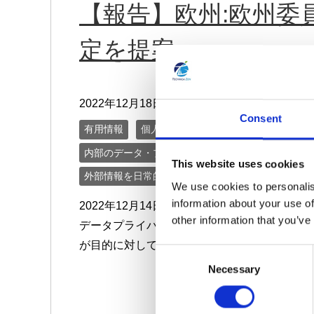
【報告】欧州:欧州委
定を提案
lock
2022年12月18日
Consent
有用情報
個人データ台帳の保守、データ移転メ
内部のデータ・プライバシー・ポリシーを保守
This website uses cookies
外部情報を日常的にモニターする
We use cookies to personalis
information about your use of
2022年12月14日：欧州と米国との間のデー
other information that you’ve
データプライバシーフレームワークの十分性
が目的に対して不要となった場合に削除す […]
C
Necessary
o
n
s