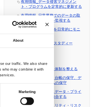
有用情報_データ侵害マネジメン
ト・プログラムを定常的に更新する
有用情報_日常業務でのデータの取
扱いとルール遵守を監視する
有用情報_外部情報を日常的にモニ
ターする
About
有用情報_ケース・スタディー
News Pick up
有料会員向けDL資料
se our traffic. We also share
DL資料_ガバナンス体制を整える
ers who may combine it with
 services.
DL資料_個人データ台帳の保守、デ
ータ移転メカニズムの保守
DL資料_日常業務にデータ・プライ
Marketing
バシーの考え方を統合する
DL資料_情報セキュリティ・リスク