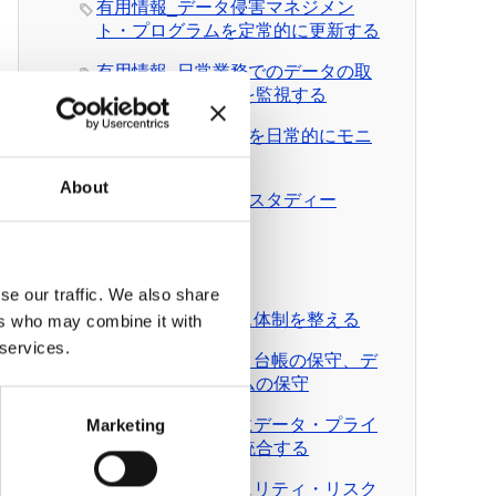
有用情報_データ侵害マネジメン
ト・プログラムを定常的に更新する
有用情報_日常業務でのデータの取
扱いとルール遵守を監視する
有用情報_外部情報を日常的にモニ
ターする
About
有用情報_ケース・スタディー
News Pick up
有料会員向けDL資料
se our traffic. We also share
DL資料_ガバナンス体制を整える
ers who may combine it with
 services.
DL資料_個人データ台帳の保守、デ
ータ移転メカニズムの保守
DL資料_日常業務にデータ・プライ
Marketing
バシーの考え方を統合する
DL資料_情報セキュリティ・リスク