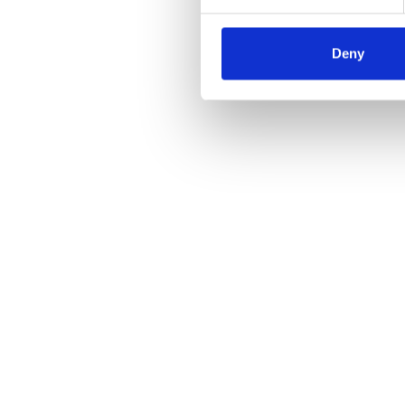
e
n
t
Deny
S
e
l
e
c
t
i
o
n