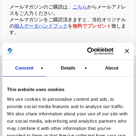
メールマガジンのご購読は、
こちら
からメールアドレ
スをご入力ください。
メールマガジンをご購読頂きますと、当社オリジナル
の
個人データハンドブック
を
無料でプレゼント
致しま
す。
Consent
Details
About
カテゴリー
This website uses cookies
有用情報
We use cookies to personalise content and ads, to
有用情報_ガバナンス体制を整える
provide social media features and to analyse our traffic.
有用情報_個人データ台帳の保守、データ移転メ
We also share information about your use of our site with
カニズムの保守
our social media, advertising and analytics partners who
may combine it with other information that you’ve
有用情報_内部のデータ・プライバシー・ポリシ
provided to them or that they’ve collected from your use