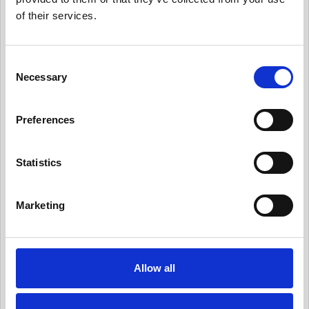
ーを保守
of their services.
有用情報_日常業務にデータ・プライバシーの考
え方を統合する
C
有用情報_従業員トレーニングとプライバシーに
Necessary
o
ついての認知活動を実施
n
有用情報_情報セキュリティ・リスクを日常的に
s
Preferences
管理する
e
n
有用情報_サード・パーティー・リスクを日常的
に管理する
t
Statistics
S
有用情報_プライバシー・ノーティスを実情に合
e
ったものとする
Marketing
l
有用情報_個人からの要求や苦情に対応する
e
c
有用情報_新規業務を開始する際、プライバシー
t
への取組みを反映させる
Allow all
i
有用情報_データ侵害マネジメント・プログラム
o
を定常的に更新する