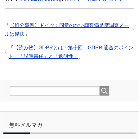
「
【処分事例】ドイツ：同意のない顧客満足度調査メー
ルは違法
」
「
【読み物】GDPRとは：第十回 GDPR 適合のポイン
ト 「説明責任」と「透明性」
」
無料メルマガ