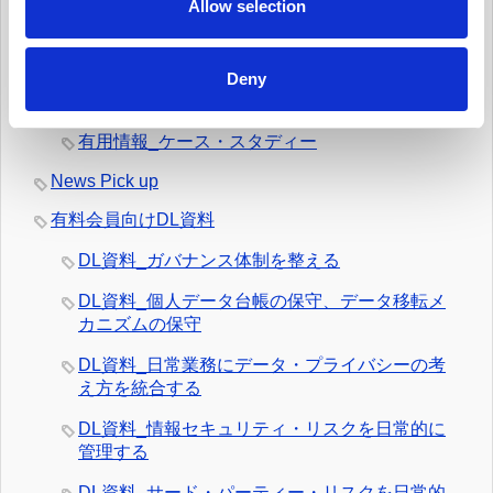
n
Allow selection
有用情報_日常業務でのデータの取扱いとルール
遵守を監視する
Deny
有用情報_外部情報を日常的にモニターする
有用情報_ケース・スタディー
News Pick up
有料会員向けDL資料
DL資料_ガバナンス体制を整える
DL資料_個人データ台帳の保守、データ移転メ
カニズムの保守
DL資料_日常業務にデータ・プライバシーの考
え方を統合する
DL資料_情報セキュリティ・リスクを日常的に
管理する
DL資料_サード・パーティー・リスクを日常的