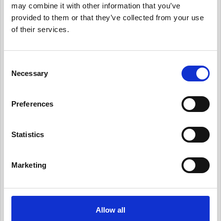
may combine it with other information that you’ve
カニズムの保守
provided to them or that they’ve collected from your use
有用情報_内部のデータ・プライバシー・ポリシ
of their services.
ーを保守
有用情報_日常業務にデータ・プライバシーの考
C
え方を統合する
Necessary
o
有用情報_従業員トレーニングとプライバシーに
n
ついての認知活動を実施
s
Preferences
e
有用情報_情報セキュリティ・リスクを日常的に
n
管理する
t
Statistics
有用情報_サード・パーティー・リスクを日常的
S
に管理する
e
Marketing
l
有用情報_プライバシー・ノーティスを実情に合
ったものとする
e
c
有用情報_個人からの要求や苦情に対応する
t
Allow all
有用情報_新規業務を開始する際、プライバシー
i