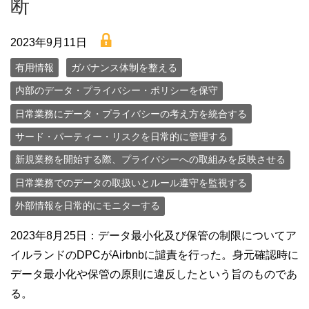
断
lock
2023年9月11日
有用情報
ガバナンス体制を整える
内部のデータ・プライバシー・ポリシーを保守
日常業務にデータ・プライバシーの考え方を統合する
サード・パーティー・リスクを日常的に管理する
新規業務を開始する際、プライバシーへの取組みを反映させる
日常業務でのデータの取扱いとルール遵守を監視する
外部情報を日常的にモニターする
2023年8月25日：データ最小化及び保管の制限についてア
イルランドのDPCがAirbnbに譴責を行った。身元確認時に
データ最小化や保管の原則に違反したという旨のものであ
る。