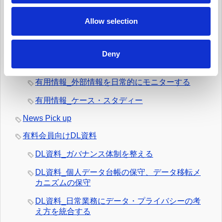
への取組みを反映させる
o
n
Allow selection
有用情報_データ侵害マネジメント・プログラム
を定常的に更新する
有用情報_日常業務でのデータの取扱いとルール
Deny
遵守を監視する
有用情報_外部情報を日常的にモニターする
有用情報_ケース・スタディー
News Pick up
有料会員向けDL資料
DL資料_ガバナンス体制を整える
DL資料_個人データ台帳の保守、データ移転メ
カニズムの保守
DL資料_日常業務にデータ・プライバシーの考
え方を統合する