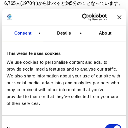
6,765人(1970年)から比べると約5分の１となっています。
一方で、
日本の自動車の保有台数
は1970年の1,758万台だ
ったのが2018年ではその約4倍、7,829万台です。自動車
の数が4倍に増え、死亡事故が5分の１に減少しているので
Consent
Details
About
すから、車社会の成熟と自動車そのものの安全性能が格段
に向上したことが推測できます。
注意したいのは、リスクがゼロに近づいたというわけで
This website uses cookies
はないことです。交通事故は依然として多く発生していま
We use cookies to personalise content and ads, to
す。統計によると2018年の日本の交通事故数は43万0,601
provide social media features and to analyse our traffic.
件で、1分に1件の交通事故が発生している計算となりま
We also share information about your use of our site with
our social media, advertising and analytics partners who
す。重大なリスクを抑え込むという面では成果を出してい
may combine it with other information that you’ve
るものの日常的なリスクに関してはまだまだといわざるを
provided to them or that they’ve collected from your use
得ません。
of their services.
インターネットの世界でも同様の道をたどることでしょ
う。私たちはもう、文字を打ち込むだけで情報を検索で
C
き、コミュニケーションを行えるこの素晴らしい技術を手