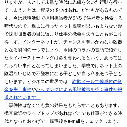
りますが、人として未熟な時代に思慮を欠いた行動を行っ
てしまうことは、程度の多少はあれ、だれもがあるもので
す。今は就職活動で採用担当者がSNSで候補者を検索する
時代なので、過去に行ったネット投稿が思いもよらない形
で採用担当者の目に留まり仕事の機会を失うことも起こり
得ます。インターネットが、チャンスを奪いかねない凶器
となる瞬間の一つでしょう。今回のコラムの冒頭で紹介し
たサイバーストーキングは命を奪われるという、あっては
ならない事件となってしまいました。学校ではネット上の
陰湿ないじめで不登校になる子どもや自ら命を絶つ子ども
もいます。ビジネスの世界では、
詐欺メールで億単位の資
金を失う事件
や
ハッキングによる風評被害を招く事件が報
道されています。
事件性はなくても負の効果をもたらすこともあります。
携帯電話やラップトップがあればどこでも仕事ができる時
代となったおかげで、帰宅後もe-mailをチェックしまうこ