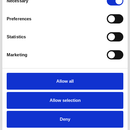
Necessary
o
放すことはできません。取り組むべきは、リスクをコント
n
s
ロールすることです。自動車がたどったように、まずは重
Preferences
e
大な事故が発生する確率を低下させ、安全性を格段に向上
n
することです。リスクをゼロにすることはできませんが、
t
Statistics
許容できるレベルまで低減することならば可能なはずで
S
す。そのためには、私たちはインターネットに潜むリスク
e
Marketing
を理解し、有効な対策を行う必要があります。
l
e
インターネットはまだ生まれたばかりの技術であり、社
c
会はその発達のスピードに追い付けていないというのが現
t
Allow all
i
状です。仕組み、制度、法律とあらゆる面で社会的基盤の
o
整備が遅れています。
n
Allow selection
YouTubeに
ビル・ゲイツにデービット・レターマンがイ
ンタビューをしている番組
の録画が残っています。ここで
はインタビュアーのデービット・レターマンが「インター
Deny
ネットで野球の試合が見られるって？」と質問をしていま