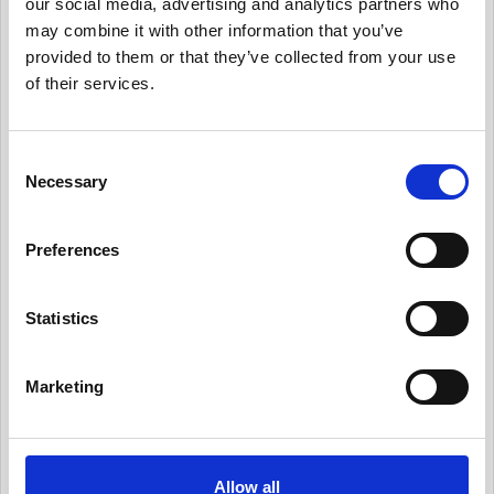
our social media, advertising and analytics partners who
may combine it with other information that you’ve
有用情報_個人データ台帳の保守、データ移転メ
カニズムの保守
provided to them or that they’ve collected from your use
of their services.
有用情報_内部のデータ・プライバシー・ポリシ
ーを保守
C
有用情報_日常業務にデータ・プライバシーの考
Necessary
え方を統合する
o
n
有用情報_従業員トレーニングとプライバシーに
s
ついての認知活動を実施
Preferences
e
有用情報_情報セキュリティ・リスクを日常的に
n
管理する
t
Statistics
S
有用情報_サード・パーティー・リスクを日常的
e
に管理する
Marketing
l
有用情報_プライバシー・ノーティスを実情に合
e
ったものとする
c
t
有用情報_個人からの要求や苦情に対応する
Allow all