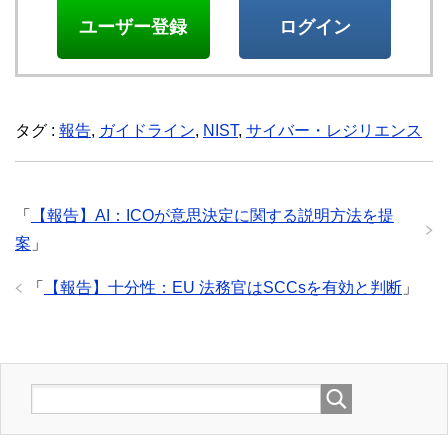
ユーザー登録
ログイン
タグ :
報告
,
ガイドライン
,
NIST
,
サイバー・レジリエンス
「
【報告】AI：ICOが意思決定に関する説明方法を提
案
」
「
【報告】十分性：EU 法務官はSCCsを有効と判断
」