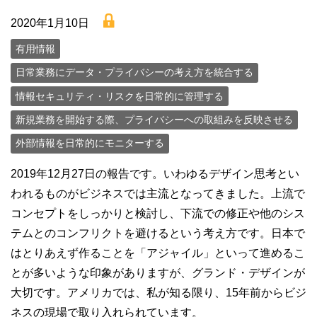
lock
2020年1月10日
有用情報
日常業務にデータ・プライバシーの考え方を統合する
情報セキュリティ・リスクを日常的に管理する
新規業務を開始する際、プライバシーへの取組みを反映させる
外部情報を日常的にモニターする
2019年12月27日の報告です。いわゆるデザイン思考とい
われるものがビジネスでは主流となってきました。上流で
コンセプトをしっかりと検討し、下流での修正や他のシス
テムとのコンフリクトを避けるという考え方です。日本で
はとりあえず作ることを「アジャイル」といって進めるこ
とが多いような印象がありますが、グランド・デザインが
大切です。アメリカでは、私が知る限り、15年前からビジ
ネスの現場で取り入れられています。