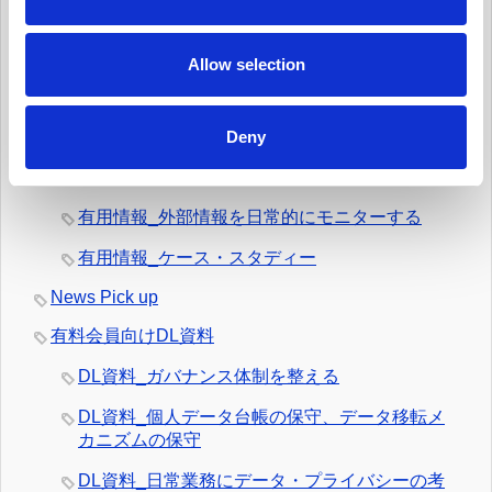
i
有用情報_新規業務を開始する際、プライバシー
o
への取組みを反映させる
n
Allow selection
有用情報_データ侵害マネジメント・プログラム
を定常的に更新する
Deny
有用情報_日常業務でのデータの取扱いとルール
遵守を監視する
有用情報_外部情報を日常的にモニターする
有用情報_ケース・スタディー
News Pick up
有料会員向けDL資料
DL資料_ガバナンス体制を整える
DL資料_個人データ台帳の保守、データ移転メ
カニズムの保守
DL資料_日常業務にデータ・プライバシーの考