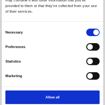
may combine it with other information that you’ve
provided to them or that they’ve collected from your use
有用情報_内部のデータ・プライバシー・ポリシ
of their services.
ーを保守
有用情報_日常業務にデータ・プライバシーの考
え方を統合する
C
Necessary
o
有用情報_従業員トレーニングとプライバシーに
n
ついての認知活動を実施
s
Preferences
有用情報_情報セキュリティ・リスクを日常的に
e
管理する
n
t
Statistics
有用情報_サード・パーティー・リスクを日常的
S
に管理する
e
有用情報_プライバシー・ノーティスを実情に合
Marketing
l
ったものとする
e
有用情報_個人からの要求や苦情に対応する
c
t
Allow all
有用情報_新規業務を開始する際、プライバシー
i
への取組みを反映させる