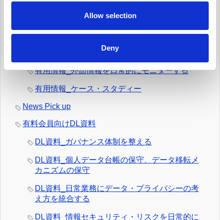
o
有用情報_データ侵害マネジメント・プログラム
n
Allow selection
を定常的に更新する
有用情報_日常業務でのデータの取扱いとルール
Deny
遵守を監視する
有用情報_外部情報を日常的にモニターする
有用情報_ケース・スタディー
News Pick up
有料会員向けDL資料
DL資料_ガバナンス体制を整える
DL資料_個人データ台帳の保守、データ移転メ
カニズムの保守
DL資料_日常業務にデータ・プライバシーの考
え方を統合する
DL資料_情報セキュリティ・リスクを日常的に