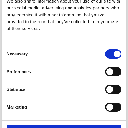
We also share information about your use of our site with
有用情報
our social media, advertising and analytics partners who
有用情報_ガバナンス体制を整える
may combine it with other information that you’ve
provided to them or that they’ve collected from your use
有用情報_個人データ台帳の保守、データ移転メ
カニズムの保守
of their services.
有用情報_内部のデータ・プライバシー・ポリシ
ーを保守
C
Necessary
o
有用情報_日常業務にデータ・プライバシーの考
え方を統合する
n
s
Preferences
有用情報_従業員トレーニングとプライバシーに
e
ついての認知活動を実施
n
有用情報_情報セキュリティ・リスクを日常的に
t
Statistics
管理する
S
e
有用情報_サード・パーティー・リスクを日常的
Marketing
l
に管理する
e
有用情報_プライバシー・ノーティスを実情に合
c
ったものとする