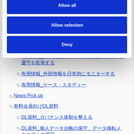
t
Allow all
i
有用情報_個人からの要求や苦情に対応する
o
有用情報_新規業務を開始する際、プライバシー
n
Allow selection
への取組みを反映させる
有用情報_データ侵害マネジメント・プログラム
Deny
を定常的に更新する
有用情報_日常業務でのデータの取扱いとルール
遵守を監視する
有用情報_外部情報を日常的にモニターする
有用情報_ケース・スタディー
News Pick up
有料会員向けDL資料
DL資料_ガバナンス体制を整える
DL資料_個人データ台帳の保守、データ移転メ