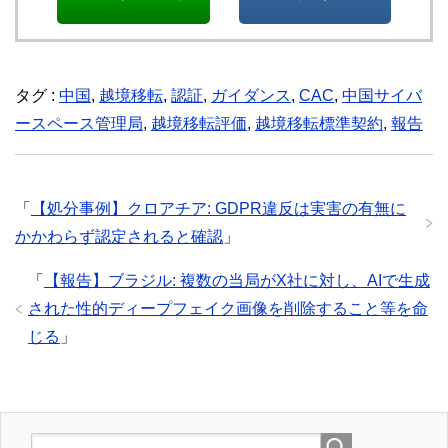
タグ :
中国
,
越境移転
,
認証
,
ガイダンス
,
CAC
,
中国サイバ
ースペース管理局
,
越境移転評価
,
越境移転標準契約
,
報告
「
【処分事例】クロアチア: GDPR違反は実害の有無に
かかわらず認定されると確認
」
「
【報告】ブラジル: 複数の当局がX社に対し、AIで生成
された性的ディープフェイク画像を削除すること等を命
じる
」