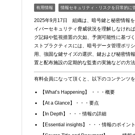
有用情報
情報セキュリティ・リスクを日常的に
2025年9月17日 組織は、暗号鍵と秘密情
イバーセキュリティ脅威状況を理解しなけれ
グ記録や監視措置の欠如、予測可能性に基づ
ストプラクティスには、暗号データ管理ポリ
用、強固な鍵サイズの選択、鍵および秘密情
置と配布施設の定期的な監査の実施などの方
有料会員になって頂くと、以下のコンテンツ
【What’s Happening】 ・・・概要
【At a Glance】・・・要点
【In Depth】・・・情報の詳細
【Essential insights】・・・情報のポイン