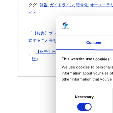
タグ :
報告
,
ガイドライン
,
暗号化
,
オーストラ
ィス
「
【報告】ブラジル: 複数の当局がX社に対し
除すること等を命じる
」
Consent
「
【報告】米国: NY州で大規模開発者によ
行
」
This website uses cookies
We use cookies to personalis
information about your use of
other information that you’ve
C
Necessary
o
n
s