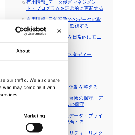
有用情報_データ侵害マネジメン
ト・プログラムを定常的に更新する
有用情報_日常業務でのデータの取
扱いとルール遵守を監視する
有用情報_外部情報を日常的にモニ
ターする
About
有用情報_ケース・スタディー
News Pick up
有料会員向けDL資料
se our traffic. We also share
DL資料_ガバナンス体制を整える
ers who may combine it with
 services.
DL資料_個人データ台帳の保守、デ
ータ移転メカニズムの保守
DL資料_日常業務にデータ・プライ
Marketing
バシーの考え方を統合する
DL資料_情報セキュリティ・リスク