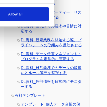
を日常的に管理する
DL資料_サード・パーティー・リス
Allow all
クを日常的に管理する
DL資料_個人からの要求や苦情に対
応する
DL資料_新規業務を開始する際、プ
ライバシーへの取組みを反映させる
DL資料_データ侵害マネジメント・
プログラムを定常的に更新する
DL資料_日常業務でのデータの取扱
いとルール遵守を監視する
DL資料_外部情報を日常的にモニタ
ーする
有料テンプレート
テンプレート_個人データ台帳の保