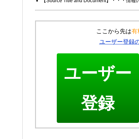
【Source Title and Document】・
ここから先は
有
ユーザー登録
ユーザー
登録