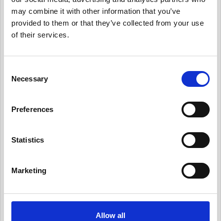
有用情報_個人データ台帳の保守、データ移転メ
may combine it with other information that you’ve
カニズムの保守
provided to them or that they’ve collected from your use
of their services.
有用情報_内部のデータ・プライバシー・ポリシ
ーを保守
有用情報_日常業務にデータ・プライバシーの考
C
え方を統合する
Necessary
o
n
有用情報_従業員トレーニングとプライバシーに
s
ついての認知活動を実施
Preferences
e
有用情報_情報セキュリティ・リスクを日常的に
n
管理する
t
Statistics
S
有用情報_サード・パーティー・リスクを日常的
に管理する
e
Marketing
l
有用情報_プライバシー・ノーティスを実情に合
e
ったものとする
c
有用情報_個人からの要求や苦情に対応する
t
Allow all