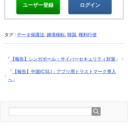
ユーザー登録
ログイン
タグ :
データ保護法
,
越境移転
,
韓国
,
権利行使
「
【報告】シンガポール：サイバーセキュリティ対策
」
「
【報告】中国(CSL)：アプリ用トラストマーク導入
へ
」