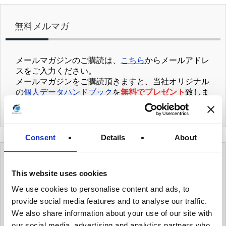
無料メルマガ
メールマガジンのご購読は、
こちら
からメールアドレ
スをご入力ください。
メールマガジンをご購読頂きますと、当社オリジナル
の
個人データハンドブック
を
無料でプレゼント
致しま
す。
Consent
Details
About
カテゴリー
This website uses cookies
We use cookies to personalise content and ads, to
有用情報
provide social media features and to analyse our traffic.
We also share information about your use of our site with
有用情報_ガバナンス体制を整える
our social media, advertising and analytics partners who