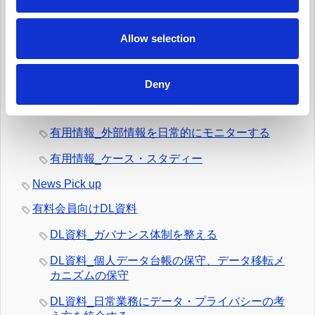
i
有用情報_新規業務を開始する際、プライバシー
o
への取組みを反映させる
n
Allow selection
有用情報_データ侵害マネジメント・プログラム
を定常的に更新する
Deny
有用情報_日常業務でのデータの取扱いとルール
遵守を監視する
有用情報_外部情報を日常的にモニターする
有用情報_ケース・スタディー
News Pick up
有料会員向けDL資料
DL資料_ガバナンス体制を整える
DL資料_個人データ台帳の保守、データ移転メ
カニズムの保守
DL資料_日常業務にデータ・プライバシーの考