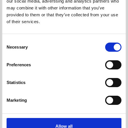
our social media, advertising and analytics partners who
may combine it with other information that you’ve
有用情報_個人データ台帳の保守、データ移転メ
カニズムの保守
provided to them or that they’ve collected from your use
of their services.
有用情報_内部のデータ・プライバシー・ポリシ
ーを保守
C
有用情報_日常業務にデータ・プライバシーの考
Necessary
え方を統合する
o
n
有用情報_従業員トレーニングとプライバシーに
s
ついての認知活動を実施
Preferences
e
有用情報_情報セキュリティ・リスクを日常的に
n
管理する
t
Statistics
S
有用情報_サード・パーティー・リスクを日常的
e
に管理する
Marketing
l
有用情報_プライバシー・ノーティスを実情に合
e
ったものとする
c
t
有用情報_個人からの要求や苦情に対応する
Allow all