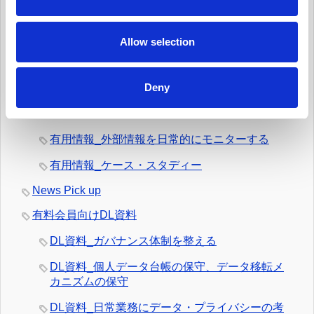
i
有用情報_新規業務を開始する際、プライバシー
o
への取組みを反映させる
n
Allow selection
有用情報_データ侵害マネジメント・プログラム
を定常的に更新する
Deny
有用情報_日常業務でのデータの取扱いとルール
遵守を監視する
有用情報_外部情報を日常的にモニターする
有用情報_ケース・スタディー
News Pick up
有料会員向けDL資料
DL資料_ガバナンス体制を整える
DL資料_個人データ台帳の保守、データ移転メ
カニズムの保守
DL資料_日常業務にデータ・プライバシーの考