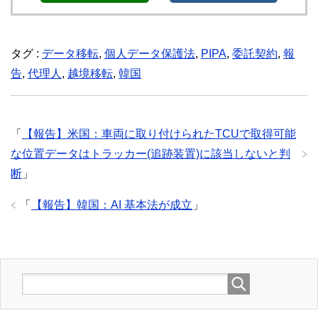
タグ :
データ移転
,
個人データ保護法
,
PIPA
,
委託契約
,
報
告
,
代理人
,
越境移転
,
韓国
「
【報告】米国：車両に取り付けられたTCUで取得可能
な位置データはトラッカー(追跡装置)に該当しないと判
断
」
「
【報告】韓国：AI 基本法が成立
」