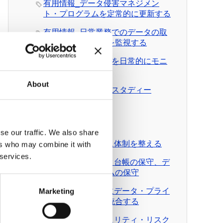
有用情報_データ侵害マネジメン
ト・プログラムを定常的に更新する
有用情報_日常業務でのデータの取
扱いとルール遵守を監視する
有用情報_外部情報を日常的にモニ
ターする
About
有用情報_ケース・スタディー
News Pick up
有料会員向けDL資料
se our traffic. We also share
DL資料_ガバナンス体制を整える
ers who may combine it with
 services.
DL資料_個人データ台帳の保守、デ
ータ移転メカニズムの保守
DL資料_日常業務にデータ・プライ
Marketing
バシーの考え方を統合する
DL資料_情報セキュリティ・リスク