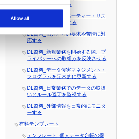
を日常的に管理する
DL資料_サード・パーティー・リス
Allow all
クを日常的に管理する
DL資料_個人からの要求や苦情に対
応する
DL資料_新規業務を開始する際、プ
ライバシーへの取組みを反映させる
DL資料_データ侵害マネジメント・
プログラムを定常的に更新する
DL資料_日常業務でのデータの取扱
いとルール遵守を監視する
DL資料_外部情報を日常的にモニタ
ーする
有料テンプレート
テンプレート_個人データ台帳の保