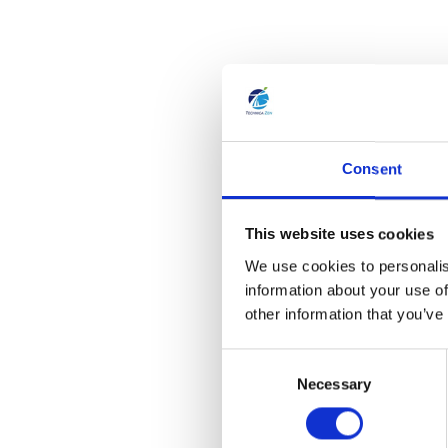
Consent
This website uses cookies
We use cookies to personalis
information about your use of
other information that you’ve
C
Necessary
o
n
s