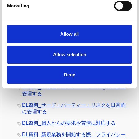
e
Marketing
有用情報_ケース・スタディー
l
e
News Pick up
c
有料会員向けDL資料
t
Allow all
i
DL資料_ガバナンス体制を整える
o
DL資料_個人データ台帳の保守、データ移転メ
n
Allow selection
カニズムの保守
DL資料_日常業務にデータ・プライバシーの考
Deny
え方を統合する
DL資料_情報セキュリティ・リスクを日常的に
管理する
DL資料_サード・パーティー・リスクを日常的
に管理する
DL資料_個人からの要求や苦情に対応する
DL資料_新規業務を開始する際、プライバシー