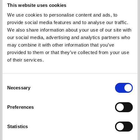
ついての認知活動を実施
This website uses cookies
有用情報_情報セキュリティ・リスクを日常的に
We use cookies to personalise content and ads, to
管理する
provide social media features and to analyse our traffic.
We also share information about your use of our site with
有用情報_サード・パーティー・リスクを日常的
our social media, advertising and analytics partners who
に管理する
may combine it with other information that you’ve
有用情報_プライバシー・ノーティスを実情に合
provided to them or that they’ve collected from your use
ったものとする
of their services.
有用情報_個人からの要求や苦情に対応する
有用情報_新規業務を開始する際、プライバシー
C
への取組みを反映させる
Necessary
o
n
有用情報_データ侵害マネジメント・プログラム
s
を定常的に更新する
Preferences
e
有用情報_日常業務でのデータの取扱いとルール
n
遵守を監視する
t
Statistics
S
有用情報_外部情報を日常的にモニターする