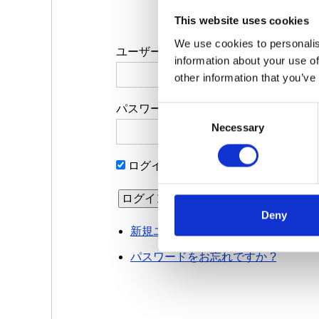
This website uses cookies
We use cookies to personalis
ユーザー名
information about your use of
other information that you’ve
パスワード
C
Necessary
o
n
s
ログイン情報を記憶
e
n
t
Deny
S
新規ユーザー登録
e
パスワードをお忘れですか ?
l
e
c
t